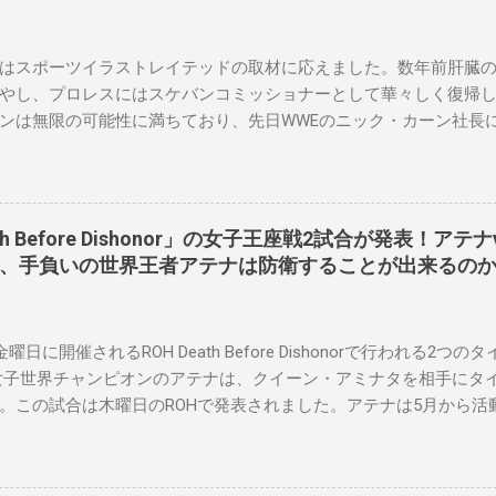
はスポーツイラストレイテッドの取材に応えました。数年前肝臓
やし、プロレスにはスケバンコミッショナーとして華々しく復帰
ンは無限の可能性に満ちており、先日WWEのニック・カーン社長
023年にスケバンのコミッショナーに任命されました。スケバンの
現在、未来をリング上で見ることができることです。何十年も前
スラーと若手レスラーが一緒になって最高のショーをするのが好き
要な役割を果たしています。 「今活躍している選手をとても誇り
eath Before Dishonor」の女子王座戦2試合が発表！ア
なレスラー、一番気になるレスラーはスケバンのレスラーばかり
ト、手負いの世界王者アテナは防衛することが出来るの
えている」。 スケバンの最新のショーは5月末に行われました。
ルスでデビューし、5試合のカードが YouTube で公開されてい
界チャンピオンのコマンダーナカジマ選手が、中野が見守る中、
金曜日に開催されるROH Death Before Dishonorで行われる
ル防衛に成功しました。 「スケバンレスラーには無限の可能性を
女子世界チャンピオンのアテナは、クイーン・アミナタを相手にタ
たくさんいます。今後もスケバンがどこまで行くのか、コミッシ
。この試合は木曜日のROHで発表されました。アテナは5月から活
。」 Sports illustrated
場はストーリー上の負傷が原因とされています。女子世界チャンピ
怖に苦しみましたが、それはストーリーの中で誇張されています。
クスもDeath Before Dishonorでタイトルを防衛します。P