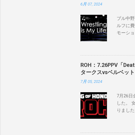
6月 07, 2024
ブル中野
ルフに費
モーショ
「私は2
の過去、
ランのレ
バンで重
ROH：7.26PPV「D
私の好き
タークスvsベルベッ
ように考
7月 05, 2024
ロサンゼ
ケバン世
7月26日
にタイト
した。 
る力士が
りました
いと思います
上での欠
怪我の恐
ー・スター