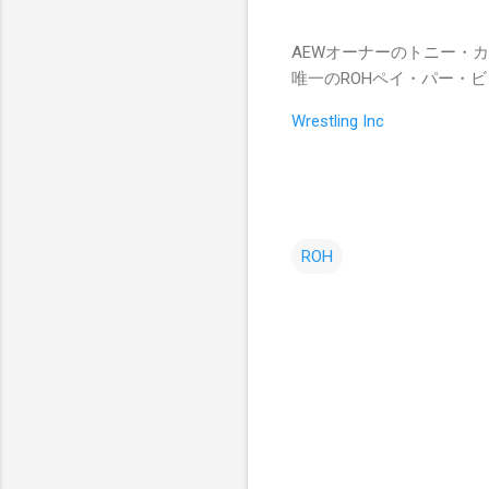
AEWオーナーのトニー・
唯一のROHペイ・パー・ビュー、
Wrestling Inc
ROH
コ
メ
ン
ト