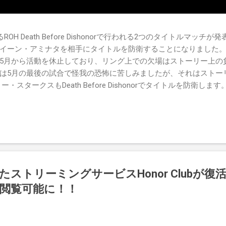
OH Death Before Dishonorで行われる2つのタイトルマッ
イーン・アミナタを相手にタイトルを防衛することになりました。
5月から活動を休止しており、リング上での欠場はストーリー上の
は5月の最後の試合で怪我の恐怖に苦しみましたが、それはストー
・スタークスもDeath Before Dishonorでタイトルを防衛しま
's TV 王座の防衛戦を行います。 木曜日の放送では、リー・モリアーティ
oving Groundの試合でウィーラー・ユータとタイムリミットで引き分
まだPPVでは公式に発表されていません。 Wrestling Observe
たストリーミングサービスHonor Clubが復活
が閲覧可能に！！