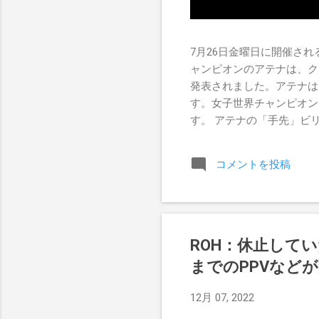
7月26日金曜日に開催されるR
ャンピオンのアテナは、ク
発表されました。アテナは
す。女子世界チャンピオン
す。 アテナの「手先」ビリー
ドを相手にROH Women
Championship Pr
コメントを投稿
のチャンスを手に入れましたが、
ROH：休止してい
までのPPVなど
12月 07, 2022