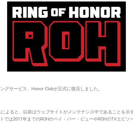
リーミングサービス、Honor Clubが正式に復活しました。
Nick Miller氏によると、以前はウェブサイトがメンテナンス中であるこ
では2011年までのROHのペイ・パー・ビューやROHのTVエピ