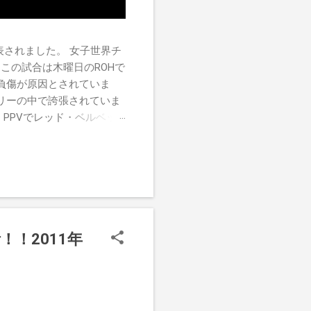
チが発表されました。 女子世界チ
この試合は木曜日のROHで
負傷が原因とされていま
リーの中で誇張されていま
す。PPVでレッド・ベルベッ
ーがROH Pure
けたので、チャンピオンシップへ
r
！！2011年