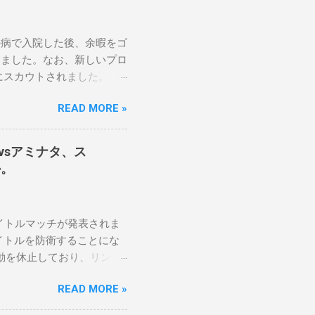
の病で入院した後、余暇をゴ
しました。なお、新しいプロ
にスカウトされました。
醍醐味は、日本独自の文化
READ MORE »
のスケバン生活を認め、ベテ
です。」 彼女は今、スケ
に思い、応援しています。
テナvsアミナタ、ス
です。私は彼らを私の子供の
か。
日本の女子プロレスリーグが
ます。メインイベントでは、ス
クラッシュ・ユウ選手を相手
2つのタイトルマッチが発表されま
感じます。若くて才能のあ
イトルを防衛することにな
ョナーとして見守っていきた
動を休止しており、リング
オンは5月の最後の試合で
READ MORE »
 アテナの「手先」ビリ
PVでレッド・ベルベッドを相手に