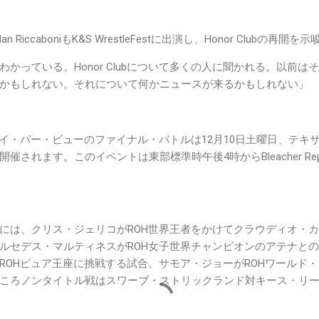
RiccaboniもK&S WrestleFestに出演し、Honor Clubの再開
かっている。Honor Clubについて多くの人に聞かれる。以前
かもしれない。それについて何かニュースが来るかもしれない」
ペイ・パー・ビューのファイナル・バトルは12月10日土曜日、テキ
催されます。このイベントは東部標準時午後4時からBleacher Re
には、クリス・ジェリコがROH世界王者をかけてクラウディオ・
ルセデス・マルティネスがROH女子世界チャンピオンのアテナと
ROHピュア王座に挑戦する試合、サモア・ジョーがROHワールド
ころノンタイトル戦はスワーブ・ストリックランド対キース・リ