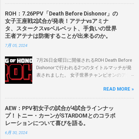
の可能性に満ちており、先日WWEのニック・
カーン社長にスカウトされました。 「私は
ROH：7.26PPV「Death Before Dishonor」の
2023年にスケバンのコミッショナーに任命さ
女子王座戦2試合が発表！アテナvsアミナ
れました。スケバンの醍醐味は、日本独自の
タ、スタークスvsベルベット、手負いの世界
文化の過去、現在、未来をリング上で見るこ
王者アテナは防衛することが出来るのか。
とができることです。何十年も前のスケバン
7月 05, 2024
生活を認め、ベテランのレスラーと若手レス
ラーが一緒になって最高のショーをするのが
7月26日金曜日に開催されるROH Death Before
好きです。」 彼女は今、スケバンで重要な役
Dishonorで行われる2つのタイトルマッチが発
割を果たしています。 「今活躍している選手
表されました。 女子世界チャンピオンのアテ
をとても誇りに思い、応援しています。私の
ナは、クイーン・アミナタを相手にタイトル
好きなレスラー、一番気になるレスラーはス
READ MORE »
を防衛することになりました。この試合は木
ケバンのレスラーばかりです。私は彼らを私
曜日のROHで発表されました。アテナは5月か
の子供のように考えている」。 スケバンの最
ら活動を休止しており、リング上での欠場は
新のショーは5月末に行われました。日本の女
AEW：PPV初女子の試合が4試合ラインナッ
ストーリー上の負傷が原因とされています。
子プロレスリーグがロサンゼルスでデビュー
プ！トニー・カーンがSTARDOMとのコラボ
女子世界チャンピオンは5月の最後の試合で怪
し、5試合のカードが YouTube で公開されてい
レーションについて喜びを語る。
我の恐怖に苦しみましたが、それはストーリ
ます。メインイベントでは、スケバン世界チ
6月 30, 2024
ーの中で誇張されています。 アテナの「手
ャンピオンのコマンダーナカジマ選手が、中