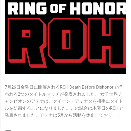
7月26日金曜日に開催されるROH Death Before Dishonorで行
われる2つのタイトルマッチが発表されました。 女子世界チ
ャンピオンのアテナは、クイーン・アミナタを相手にタイト
ルを防衛することになりました。この試合は木曜日のROHで
発表されました。アテナは5月から活動を休止しており、リン
グ上での欠場はストーリー上の負傷が原因とされています。
女子世界チャンピオンは5月の最後の試合で怪我の恐怖に苦し