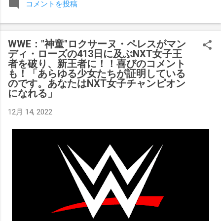
コメントを投稿
みましたが、それはストーリーの中で誇張されています。 ア
テナの「手先」ビリー・スタークスもDeath Before Dishonor
でタイトルを防衛します。PPVでレッド・ベルベッドを相手
WWE："神童"ロクサーヌ・ペレスがマン
にROH Women's TV 王座の防衛戦を行います。 木曜日の放送
ディ・ローズの413日に及ぶNXT女子王
では、リー・モリアーティーがROH Pure Championship
者を破り、新王者に！！喜びのコメント
Proving Groundの試合でウィーラー・ユータとタイムリミット
も！「あらゆる少女たちが証明している
で引き分けたので、チャンピオンシップへのチャンスを手に
のです。あなたはNXT女子チャンピオン
になれる」
入れましたが、まだPPVでは公式に発表されていません。
Wrestling Observer
12月 14, 2022