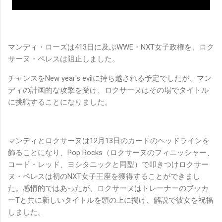
マンディ・ローズは413日に及ぶWWE・NXT女子政権を、ロク
サーヌ・ペレスは阻止しました。
チャンスをNew year's evilに持ち越される予定でしたが、マン
ディの計画的な攻撃を受け、ロクサーヌはその場でタイトル
に挑戦することになりました。
マンディとロクサーヌは12月13日のカードのヘッドラインを
飾ることになり、Pop Rocks（ロクサーヌのフィニッシャー、
コード・レッド、ヨシタニックと同型）で叩きつけロクサー
ヌ・ペレスは初のNXT女子王座を獲得することができまし
た。感情的ではあったが、ロクサーヌはトレーナーのブッカ
ーTと共に新しいタイトルを頭の上に掲げ、解説で彼女を祝福
しました。