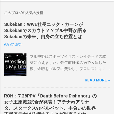
このブログの人気の投稿
Sukeban：WWE社長ニック・カーンが
Sukebanでスカウト？？ブル中野が語る
Sukebanの未来、自身の立ち位置とは
6月 07, 2024
ブル中野はスポーツイラストレイテッドの取
材に応えました。数年前肝臓の病で入院した
後、余暇をゴルフに費やし、プロレスにはス
ケバンコミッショナーとして華々しく復帰し
READ MORE »
ました。なお、新しいプロモーションは無限
の可能性に満ちており、先日WWEのニック・
カーン社長にスカウトされました。 「私は
ROH：7.26PPV「Death Before Dishonor」の
2023年にスケバンのコミッショナーに任命さ
女子王座戦2試合が発表！アテナvsアミナ
れました。スケバンの醍醐味は、日本独自の
タ、スタークスvsベルベット、手負いの世界
文化の過去、現在、未来をリング上で見るこ