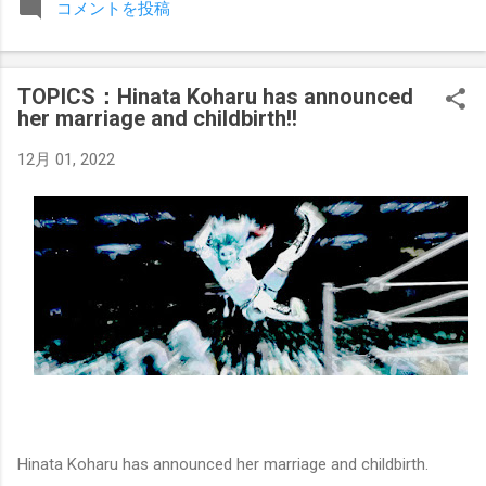
コメントを投稿
みましたが、それはストーリーの中で誇張されています。 ア
テナの「手先」ビリー・スタークスもDeath Before Dishonor
でタイトルを防衛します。PPVでレッド・ベルベッドを相手
TOPICS：Hinata Koharu has announced
にROH Women's TV 王座の防衛戦を行います。 木曜日の放送
her marriage and childbirth!!
では、リー・モリアーティーがROH Pure Championship
Proving Groundの試合でウィーラー・ユータとタイムリミット
12月 01, 2022
で引き分けたので、チャンピオンシップへのチャンスを手に
入れましたが、まだPPVでは公式に発表されていません。
Wrestling Observer
Hinata Koharu has announced her marriage and childbirth.