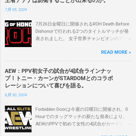
王者アテナは防衛することが出来るのか。
とができることです。何十年も前のスケバン
7月 05, 2024
生活を認め、ベテランのレスラーと若手レス
ラーが一緒になって最高のショーをするのが
7月26日金曜日に開催されるROH Death Before
好きです。」 彼女は今、スケバンで重要な役
Dishonorで行われる2つのタイトルマッチが発
割を果たしています。 「今活躍している選手
表されました。 女子世界チャンピオンのアテ
をとても誇りに思い、応援しています。私の
ナは、クイーン・アミナタを相手にタイトル
好きなレスラー、一番気になるレスラーはス
READ MORE »
を防衛することになりました。この試合は木
ケバンのレスラーばかりです。私は彼らを私
曜日のROHで発表されました。アテナは5月か
の子供のように考えている」。 スケバンの最
ら活動を休止しており、リング上での欠場は
新のショーは5月末に行われました。日本の女
AEW：PPV初女子の試合が4試合ラインナッ
ストーリー上の負傷が原因とされています。
子プロレスリーグがロサンゼルスでデビュー
プ！トニー・カーンがSTARDOMとのコラボ
女子世界チャンピオンは5月の最後の試合で怪
し、5試合のカードが YouTube で公開されてい
レーションについて喜びを語る。
我の恐怖に苦しみましたが、それはストーリ
ます。メインイベントでは、スケバン世界チ
6月 30, 2024
ーの中で誇張されています。 アテナの「手
ャンピオンのコマンダーナカジマ選手が、中
先」ビリー・スタークスもDeath Before
野が見守る中、クラッシュ・ユウ選手を相手
Forbidden Doorは今週の日曜日に開催され、0
Dishonorでタイトルを防衛します。PPVでレッ
にタイトル防衛に成功しました。 「スケバン
Hourでのタッグマッチの新たな発表により、
ド・ベルベッドを相手にROH Women's TV 王
レスラーには無限の可能性を感じます。若く
AEWのPPVで初めて女性の4試合がカードに含
座の防衛戦を行います。 木曜日の放送では、
て才能のある力士がたくさんいます。今後も
まれることになりました。ショーの数日前に
リー・モリアーティーがROH Pure
スケバンがどこまで行くのか、コミッショナ