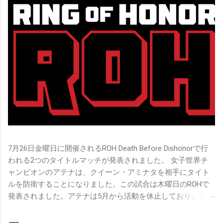
7月26日金曜日に開催されるROH Death Before Dishonorで行
われる2つのタイトルマッチが発表されました。 女子世界チ
ャンピオンのアテナは、クイーン・アミナタを相手にタイト
ルを防衛することになりました。この試合は木曜日のROHで
発表されました。アテナは5月から活動を休止しており、リン
グ上での欠場はストーリー上の負傷が原因とされています。
女子世界チャンピオンは5月の最後の試合で怪我の恐怖に苦し