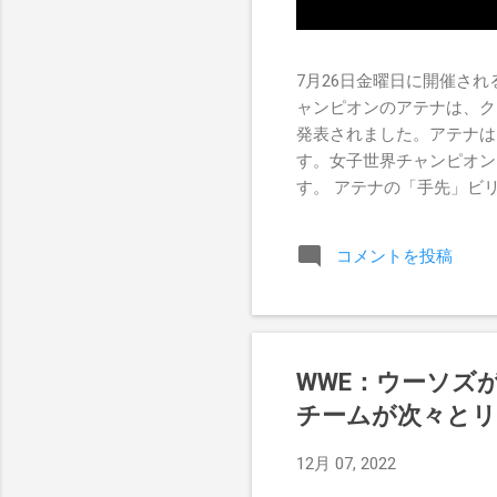
7月26日金曜日に開催されるR
ャンピオンのアテナは、ク
発表されました。アテナは
す。女子世界チャンピオン
す。 アテナの「手先」ビリー
ドを相手にROH Women
Championship Pr
コメントを投稿
のチャンスを手に入れましたが、
WWE：ウーソズ
チームが次々とリ
12月 07, 2022