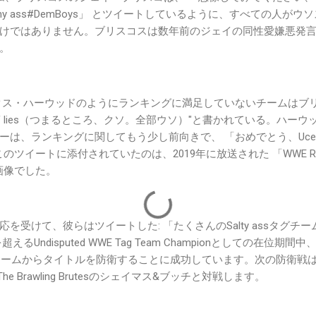
os my ass#DemBoys」 とツイートしているように、すべての人
けではありません。ブリスコスは数年前のジェイの同性愛嫌悪発言に
。
ックス・ハーウッドのようにランキングに満足していないチームはブ
** FULL of lies（つまるところ、クソ。全部ウソ）"と書かれている。
は、ランキングに関してもう少し前向きで、 「おめでとう、Uces
。このツイートに添付されていたのは、2019年に放送された 「WWE 
IF画像でした。
受けて、彼らはツイートした: 「たくさんのSalty assタグチーム
えるUndisputed WWE Tag Team Championとしての在位期間中、New 
など多くのチームからタイトルを防衛することに成功しています。次の防衛戦は2
The Brawling Brutesのシェイマス&ブッチと対戦します。