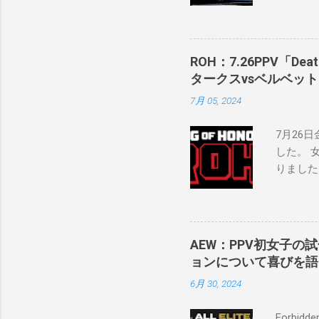
「私は2
の過去、
ランのレ
バンで重
ROH：7.26PPV「D
私の好き
タークスvsベルベッ
ように考
7月 05, 2024
ロサンゼ
ケバン世
7月26日
にタイト
した。 
る力士が
りました
いと思います
上での欠
怪我の恐
ー・スター
ROH W
AEW：PPV初女子の
Champ
ョンについて喜びを語
ンピオン
6月 30, 2024
Wrestlin
Forbi