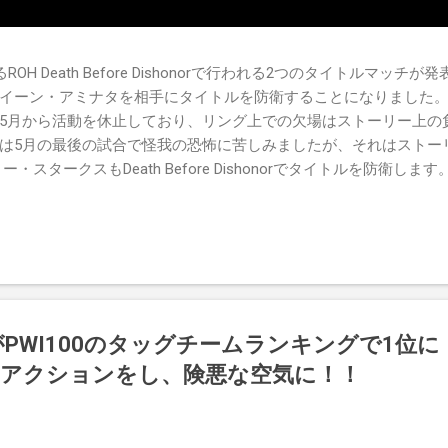
OH Death Before Dishonorで行われる2つのタイトルマッ
イーン・アミナタを相手にタイトルを防衛することになりました。
5月から活動を休止しており、リング上での欠場はストーリー上の
は5月の最後の試合で怪我の恐怖に苦しみましたが、それはストー
・スタークスもDeath Before Dishonorでタイトルを防衛しま
's TV 王座の防衛戦を行います。 木曜日の放送では、リー・モリアーティ
oving Groundの試合でウィーラー・ユータとタイムリミットで引き分
まだPPVでは公式に発表されていません。 Wrestling Observe
がPWI100のタッグチームランキングで1位
アクションをし、険悪な空気に！！