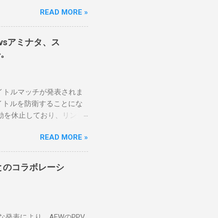
醍醐味は、日本独自の文化
READ MORE »
のスケバン生活を認め、ベテ
です。」 彼女は今、スケ
に思い、応援しています。
テナvsアミナタ、ス
です。私は彼らを私の子供の
か。
日本の女子プロレスリーグが
ます。メインイベントでは、ス
クラッシュ・ユウ選手を相手
2つのタイトルマッチが発表されま
感じます。若くて才能のあ
イトルを防衛することにな
ョナーとして見守っていきた
動を休止しており、リング
オンは5月の最後の試合で
READ MORE »
 アテナの「手先」ビリ
PVでレッド・ベルベッドを相手に
アーティーがROH Pure
Mとのコラボレーシ
リミットで引き分けたので、チャ
表されていません。
たな発表により、AEWのPPV