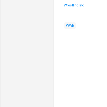
Wrestling Inc
WWE
コ
メ
ン
ト