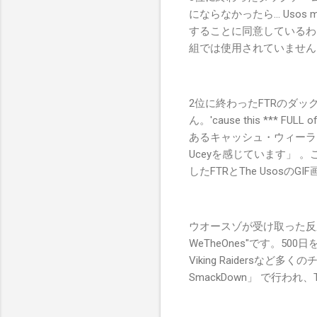
にならなかったら... Us
することに同意しているわ
組では使用されていません
2位に終わったFTRのダ
ん。'cause this *
あるキャッシュ・ウィーラー
Uceyを感じています」 
したFTRとThe UsosのG
ウオースゾが受け取った反応を
WeTheOnes"です。500日を超
Viking Raiders
SmackDown」 で行われ、