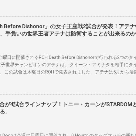
023年にスケバンのコミッショナーに任命されました。スケバンの
現在、未来をリング上で見ることができることです。何十年も前
スラーと若手レスラーが一緒になって最高のショーをするのが好き
要な役割を果たしています。 「今活躍している選手をとても誇り
eath Before Dishonor」の女子王座戦2試合が発表！ア
なレスラー、一番気になるレスラーはスケバンのレスラーばかり
ト、手負いの世界王者アテナは防衛することが出来るの
えている」。 スケバンの最新のショーは5月末に行われました。
ルスでデビューし、5試合のカードが YouTube で公開されてい
界チャンピオンのコマンダーナカジマ選手が、中野が見守る中、
金曜日に開催されるROH Death Before Dishonorで行われる
ル防衛に成功しました。 「スケバンレスラーには無限の可能性を
女子世界チャンピオンのアテナは、クイーン・アミナタを相手にタ
たくさんいます。今後もスケバンがどこまで行くのか、コミッシ
。この試合は木曜日のROHで発表されました。アテナは5月から活
。」 Sports illustrated
場はストーリー上の負傷が原因とされています。女子世界チャンピ
怖に苦しみましたが、それはストーリーの中で誇張されています。
クスもDeath Before Dishonorでタイトルを防衛します。P
omen's TV 王座の防衛戦を行います。 木曜日の放送では、リー・モリ
試合が4試合ラインナップ！トニー・カーンがSTARDO
ionship Proving Groundの試合でウィーラー・ユータとタイム
る。
シップへのチャンスを手に入れましたが、まだPPVでは公式に発
g Observer
dden Doorは今週の日曜日に開催され、0 Hourでのタッグマッチの新