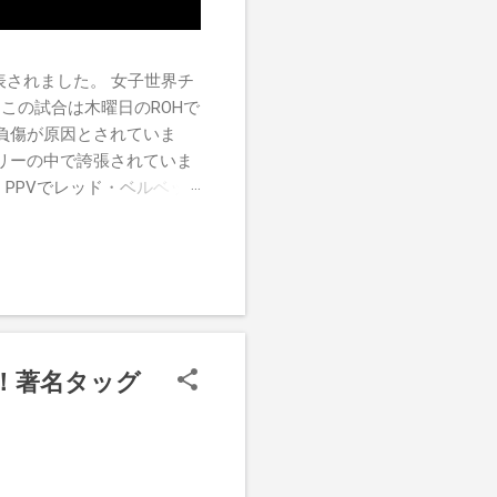
チが発表されました。 女子世界チ
この試合は木曜日のROHで
負傷が原因とされていま
リーの中で誇張されていま
す。PPVでレッド・ベルベッ
ーがROH Pure
けたので、チャンピオンシップへ
r
に！著名タッグ