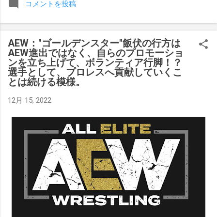
コメントを投稿
みましたが、それはストーリーの中で誇張されています。 ア
テナの「手先」ビリー・スタークスもDeath Before Dishonor
でタイトルを防衛します。PPVでレッド・ベルベッドを相手
AEW："ゴールデンスター"飯伏の行方は
にROH Women's TV 王座の防衛戦を行います。 木曜日の放送
AEW進出ではなく、自らのプロモーショ
では、リー・モリアーティーがROH Pure Championship
ンを立ち上げて、ボランティア行脚！？
Proving Groundの試合でウィーラー・ユータとタイムリミット
選手として、プロレスへ貢献していくこ
で引き分けたので、チャンピオンシップへのチャンスを手に
とは続ける模様。
入れましたが、まだPPVでは公式に発表されていません。
12月 15, 2022
Wrestling Observer