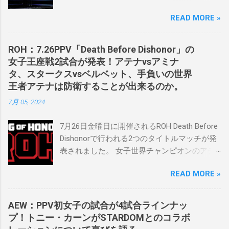
ケバンコミッショナーとして華々しく復帰し
READ MORE »
ました。なお、新しいプロモーションは無限
の可能性に満ちており、先日WWEのニック・
カーン社長にスカウトされました。 「私は
ROH：7.26PPV「Death Before Dishonor」の
2023年にスケバンのコミッショナーに任命さ
女子王座戦2試合が発表！アテナvsアミナ
れました。スケバンの醍醐味は、日本独自の
タ、スタークスvsベルベット、手負いの世界
文化の過去、現在、未来をリング上で見るこ
王者アテナは防衛することが出来るのか。
とができることです。何十年も前のスケバン
7月 05, 2024
生活を認め、ベテランのレスラーと若手レス
ラーが一緒になって最高のショーをするのが
7月26日金曜日に開催されるROH Death Before
好きです。」 彼女は今、スケバンで重要な役
Dishonorで行われる2つのタイトルマッチが発
割を果たしています。 「今活躍している選手
表されました。 女子世界チャンピオンのアテ
をとても誇りに思い、応援しています。私の
ナは、クイーン・アミナタを相手にタイトル
好きなレスラー、一番気になるレスラーはス
READ MORE »
を防衛することになりました。この試合は木
ケバンのレスラーばかりです。私は彼らを私
曜日のROHで発表されました。アテナは5月か
の子供のように考えている」。 スケバンの最
ら活動を休止しており、リング上での欠場は
新のショーは5月末に行われました。日本の女
AEW：PPV初女子の試合が4試合ラインナッ
ストーリー上の負傷が原因とされています。
子プロレスリーグがロサンゼルスでデビュー
プ！トニー・カーンがSTARDOMとのコラボ
女子世界チャンピオンは5月の最後の試合で怪
し、5試合のカードが YouTube で公開されてい