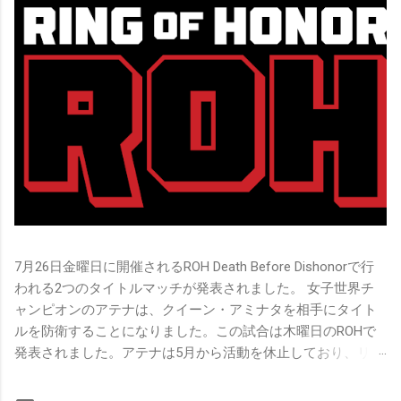
7月26日金曜日に開催されるROH Death Before Dishonorで行
われる2つのタイトルマッチが発表されました。 女子世界チ
ャンピオンのアテナは、クイーン・アミナタを相手にタイト
ルを防衛することになりました。この試合は木曜日のROHで
発表されました。アテナは5月から活動を休止しており、リン
グ上での欠場はストーリー上の負傷が原因とされています。
女子世界チャンピオンは5月の最後の試合で怪我の恐怖に苦し