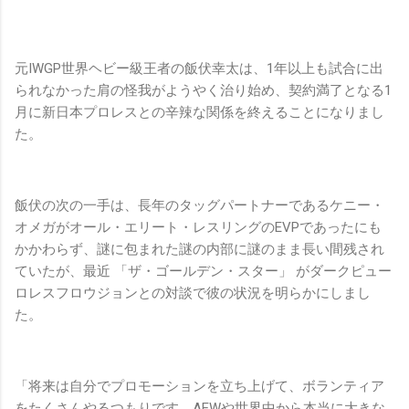
元IWGP世界ヘビー級王者の飯伏幸太は、1年以上も試合に出
られなかった肩の怪我がようやく治り始め、契約満了となる1
月に新日本プロレスとの辛辣な関係を終えることになりまし
た。
飯伏の次の一手は、長年のタッグパートナーであるケニー・
オメガがオール・エリート・レスリングのEVPであったにも
かかわらず、謎に包まれた謎の内部に謎のまま長い間残され
ていたが、最近 「ザ・ゴールデン・スター」 がダークピュー
ロレスフロウジョンとの対談で彼の状況を明らかにしまし
た。
「将来は自分でプロモーションを立ち上げて、ボランティア
をたくさんやるつもりです。AEWや世界中から本当に大きな