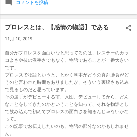
コメントを投稿
みましたが、それはストーリーの中で誇張されています。 ア
テナの「手先」ビリー・スタークスもDeath Before Dishonor
でタイトルを防衛します。PPVでレッド・ベルベッドを相手
プロレスとは、【感情の物語】である
にROH Women's TV 王座の防衛戦を行います。 木曜日の放送
では、リー・モリアーティーがROH Pure Championship
11月 10, 2019
Proving Groundの試合でウィーラー・ユータとタイムリミット
で引き分けたので、チャンピオンシップへのチャンスを手に
自分がプロレスを面白いなと思ってるのは、レスラーのカッ
入れましたが、まだPPVでは公式に発表されていません。
コよさや技の派手さでもなく、物語であることが一番大きい
Wrestling Observer
です。
プロレスで物語というと、とかく脚本がどうの真剣勝負がど
うのと言われた時期もありましたが、そういう裏腹さも込み
で見るものだと思っています。
その選手がデビューする前、入団、デビューしてから、どん
なことをしてきたのかということを知って、それを物語とし
て飲み込んで初めてプロレスの面白さを知るんじゃないかな
って。
この記事でお伝えしたいのも、物語の部分なのかもしれませ
ん。