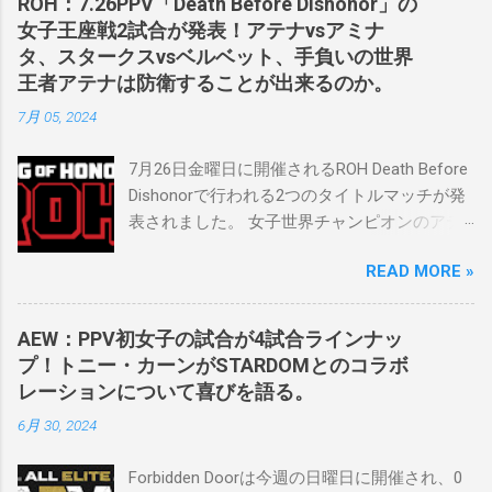
ROH：7.26PPV「Death Before Dishonor」の
2023年にスケバンのコミッショナーに任命さ
女子王座戦2試合が発表！アテナvsアミナ
れました。スケバンの醍醐味は、日本独自の
タ、スタークスvsベルベット、手負いの世界
文化の過去、現在、未来をリング上で見るこ
王者アテナは防衛することが出来るのか。
とができることです。何十年も前のスケバン
7月 05, 2024
生活を認め、ベテランのレスラーと若手レス
ラーが一緒になって最高のショーをするのが
7月26日金曜日に開催されるROH Death Before
好きです。」 彼女は今、スケバンで重要な役
Dishonorで行われる2つのタイトルマッチが発
割を果たしています。 「今活躍している選手
表されました。 女子世界チャンピオンのアテ
をとても誇りに思い、応援しています。私の
ナは、クイーン・アミナタを相手にタイトル
好きなレスラー、一番気になるレスラーはス
READ MORE »
を防衛することになりました。この試合は木
ケバンのレスラーばかりです。私は彼らを私
曜日のROHで発表されました。アテナは5月か
の子供のように考えている」。 スケバンの最
ら活動を休止しており、リング上での欠場は
新のショーは5月末に行われました。日本の女
AEW：PPV初女子の試合が4試合ラインナッ
ストーリー上の負傷が原因とされています。
子プロレスリーグがロサンゼルスでデビュー
プ！トニー・カーンがSTARDOMとのコラボ
女子世界チャンピオンは5月の最後の試合で怪
し、5試合のカードが YouTube で公開されてい
レーションについて喜びを語る。
我の恐怖に苦しみましたが、それはストーリ
ます。メインイベントでは、スケバン世界チ
6月 30, 2024
ーの中で誇張されています。 アテナの「手
ャンピオンのコマンダーナカジマ選手が、中
先」ビリー・スタークスもDeath Before
野が見守る中、クラッシュ・ユウ選手を相手
Forbidden Doorは今週の日曜日に開催され、0
Dishonorでタイトルを防衛します。PPVでレッ