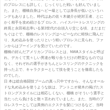
のプロレスにも詳しく、じっくりした戦い も好んでいまし
た。また、棚橋自身はヘビー級としては身長が低いというハ
ンデもありました。時代はあの佐々木健介が絶対王者、とに
かく相手を攻め続けるプ ロレス、ハイスパートレスリングの
終焉と永田裕志率いる第3世代の台頭入り交じる頃、まだまだ
ちぐはぐで、棚橋のレスリングはヘビーなのに軽快に飛んだ
り、丸め込みを使ったりという軽いプロレスに見られ、ファ
ンからはブーイングを受けていたのです。
棚橋の好んだアメリカンプロレスとは、NWAスタイルと呼ば
れ、デカくて荒々しい男達が殴り合うだけの野蛮なものでは
なく、それぞれの選手がきちんとレスリングのテクニックを
持った上で、キャラクターとして技を使うことを徹底したも
のでした。
日 本は総合格闘技ブームの真っ只中ですから、そんなオール
ドな丸め込みを使うような奴は、アントニオ猪木の掲げたス
トロングスタイルには相応しくない。棚橋 がそういう選手と
当たったら負けると散々言われていました。また、当時のプ
ロレスラーとしては異例のエクステを髪につけるなど、当時