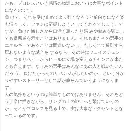
かも、プロレスという感情の物語においては大事なポイント
になるのです。
負 けて、それを受け止めてより強くなろうと前向きになる姿
も清々しく、ファンは応援しようとしてくれるでしょう。で
すが、負けた悔しさから口汚く罵ったり妬 みや僻みを顕にし
ても嫌悪感を示すことはありません。それもまたその選手の
エネルギーであることは間違いないし、もしそれで反則すら
厭わないような試合を するなら、その時はフェイスチェン
ジ、つまりベビーからヒールに立場を変えるチャンスが来た
とも言えます。なぜあの選手はあんなにあの人と戦いたいん
だろ う、負けたからそのリベンジがしたいのか、という分か
りやすいストーリーとして話が膨らんでいくようになりま
す。
人の気持ちというのは簡単なものではありません。それをど
う丁寧に描きながら、リングの上の戦いへと繋げていくの
か。それがプロレスを見る上で、実は大事なアクセントとな
っているのです。