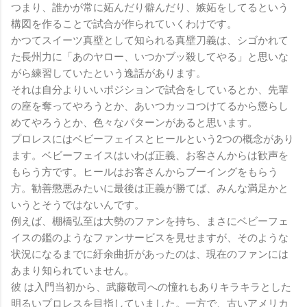
つまり、誰かが常に妬んだり僻んだり、嫉妬をしてるという
構図を作ることで試合が作られていくわけです。
かつてスイーツ真壁として知られる真壁刀義は、シゴかれて
た長州力に「あのヤロー、いつかブッ殺してやる」と思いな
がら練習していたという逸話があります。
それは自分よりいいポジションで試合をしているとか、先輩
の座を奪ってやろうとか、あいつカッコつけてるから懲らし
めてやろうとか、色々なパターンがあると思います。
プロレスにはベビーフェイスとヒールという2つの概念があり
ます。ベビーフェイスはいわば正義、お客さんからは歓声を
もらう方です。ヒールはお客さんからブーイングをもらう
方。勧善懲悪みたいに最後は正義が勝てば、みんな満足かと
いうとそうではないんです。
例えば、棚橋弘至は大勢のファンを持ち、まさにベビーフェ
イスの鑑のようなファンサービスを見せますが、そのような
状況になるまでに紆余曲折があったのは、現在のファンには
あまり知られていません。
彼 は入門当初から、武藤敬司への憧れもありキラキラとした
明るいプロレスを目指していました。一方で、古いアメリカ