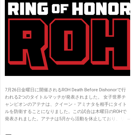
7月26日金曜日に開催されるROH Death Before Dishonorで行
われる2つのタイトルマッチが発表されました。 女子世界チ
ャンピオンのアテナは、クイーン・アミナタを相手にタイト
ルを防衛することになりました。この試合は木曜日のROHで
発表されました。アテナは5月から活動を休止しており、リン
グ上での欠場はストーリー上の負傷が原因とされています。
女子世界チャンピオンは5月の最後の試合で怪我の恐怖に苦し