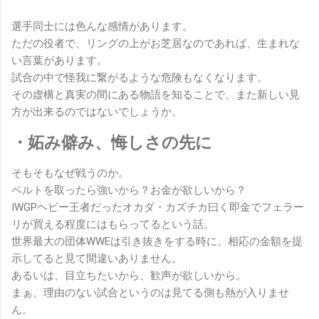
選手同士には色んな感情があります。
ただの役者で、リングの上がお芝居なのであれば、生まれな
い言葉があります。
試合の中で怪我に繋がるような危険もなくなります。
その虚構と真実の間にある物語を知ることで、また新しい見
方が出来るのではないでしょうか。
・妬み僻み、悔しさの先に
そもそもなぜ戦うのか。
ベルトを取ったら強いから？お金が欲しいから？
IWGPヘビー王者だったオカダ・カズチカ曰く即金でフェラー
リが買える程度にはもらってるという話。
世界最大の団体WWEは引き抜きをする時に、相応の金額を提
示してると見て間違いありません。
あるいは、目立ちたいから、歓声が欲しいから。
まぁ、理由のない試合というのは見てる側も熱が入りませ
ん。