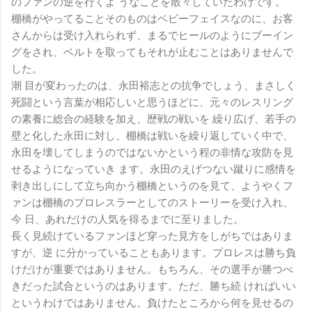
のファンの逆を行くよ うなことを散々していたわけです。
棚橋がやってることそのものはベビーフェイスなのに、お客
さんからは受け入れられず、まるでヒールのようにブーイン
グをされ、ベルトを取ってもそれが止むことはありませんで
した。
潮 目が変わったのは、永田裕志との抗争でしょう、まさしく
死闘という言葉が相応しいと思うほどに、元々のレスリング
の素養に総合の経験を加え、歴戦の戦いを 繰り広げ、若手の
壁と化した永田に対し、棚橋は戦いを繰り返していく中で、
永田を壊してしまうのではないかという程の非情な攻防を見
せるようになっていき ます。永田のえげつない蹴りに感情を
剥き出しにして立ち向かう棚橋というのを見て、ようやくフ
ァンは棚橋のプロレスラーとしてのストーリーを受け入れ、
今 日、あれだけの人気を得るまでに至りました。
長く見続けているファンほど穿った見方をしがちではありま
すが、逆 に分かっていることもあります。プロレスは勝ち負
けだけが重要ではありません。もちろん、その選手が勝つべ
きだった試合というのはあります。ただ、勝ち続 ければいい
というわけではありません。負けたところから何を見せるの