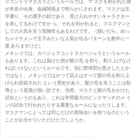
ラコントラマスカラというルールでは、マ スクを剥がれた側
が本名や出身、血縁関係まで明らかにされます。マスクは文
字通り、その選手の顔であり、受け入れやすいキャラクター
を表してるわけですか ら、それを剥がれると、マスクマンと
しての人気を失う危険性もあるわけです。（脱いだら、めっ
ちゃイケメンで王子みたいな人気が出るパターンも数年に一
度 ありますけど）
メキシコでは、カベジェラコントラカベジェラというルール
もあります。これは負けた側が髪の毛 を切り、剃り上げなけ
ればいけないというルールです。別に野球部が悪さしたとか
ではなく、メキシコではかつて囚人はすべて髪の毛を剃り上
げられ投獄された という歴史があり、髪の毛を失うことは恥
辱という意識が強い訳です。当然、マスクと髪の毛をかけた
試合というのもあり、これは年間最大のビックマッチのメ イ
ンの試合で行われたりする重要なルールになったりします。
マスクマンにとっては同じだけの意味合いを持つものという
ことがお分かりいただけたでしょうか。