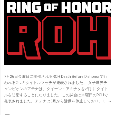
7月26日金曜日に開催されるROH Death Before Dishonorで行
われる2つのタイトルマッチが発表されました。 女子世界チ
ャンピオンのアテナは、クイーン・アミナタを相手にタイト
ルを防衛することになりました。この試合は木曜日のROHで
発表されました。アテナは5月から活動を休止しており、リン
グ上での欠場はストーリー上の負傷が原因とされています。
女子世界チャンピオンは5月の最後の試合で怪我の恐怖に苦し