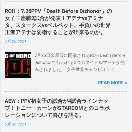
の可能性に満ちており、先日WWEのニック・
カーン社長にスカウトされました。 「私は
ROH：7.26PPV「Death Before Dishonor」の
2023年にスケバンのコミッショナーに任命さ
女子王座戦2試合が発表！アテナvsアミナ
れました。スケバンの醍醐味は、日本独自の
タ、スタークスvsベルベット、手負いの世界
文化の過去、現在、未来をリング上で見るこ
王者アテナは防衛することが出来るのか。
とができることです。何十年も前のスケバン
7月 05, 2024
生活を認め、ベテランのレスラーと若手レス
ラーが一緒になって最高のショーをするのが
7月26日金曜日に開催されるROH Death Before
好きです。」 彼女は今、スケバンで重要な役
Dishonorで行われる2つのタイトルマッチが発
割を果たしています。 「今活躍している選手
表されました。 女子世界チャンピオンのアテ
をとても誇りに思い、応援しています。私の
ナは、クイーン・アミナタを相手にタイトル
好きなレスラー、一番気になるレスラーはス
READ MORE »
を防衛することになりました。この試合は木
ケバンのレスラーばかりです。私は彼らを私
曜日のROHで発表されました。アテナは5月か
の子供のように考えている」。 スケバンの最
ら活動を休止しており、リング上での欠場は
新のショーは5月末に行われました。日本の女
AEW：PPV初女子の試合が4試合ラインナッ
ストーリー上の負傷が原因とされています。
子プロレスリーグがロサンゼルスでデビュー
プ！トニー・カーンがSTARDOMとのコラボ
女子世界チャンピオンは5月の最後の試合で怪
し、5試合のカードが YouTube で公開されてい
レーションについて喜びを語る。
我の恐怖に苦しみましたが、それはストーリ
ます。メインイベントでは、スケバン世界チ
6月 30, 2024
ーの中で誇張されています。 アテナの「手
ャンピオンのコマンダーナカジマ選手が、中