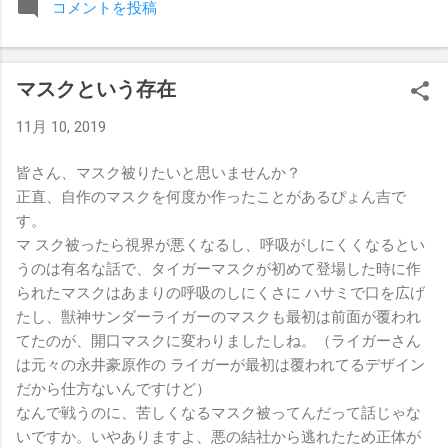
コメントを投稿
みましたが、それはストーリーの中で誇張されています。 ア
テナの「手先」ビリー・スタークスもDeath Before Dishonor
でタイトルを防衛します。PPVでレッド・ベルベッドを相手
マスクという存在
にROH Women's TV 王座の防衛戦を行います。 木曜日の放送
では、リー・モリアーティーがROH Pure Championship
11月 10, 2019
Proving Groundの試合でウィーラー・ユータとタイムリミット
で引き分けたので、チャンピオンシップへのチャンスを手に
皆さん、マスク被りたいと思いませんか？
入れましたが、まだPPVでは公式に発表されていません。
正直、自作のマスクを何度か作ったことがあるぴょん吉で
Wrestling Observer
す。
マ スク被ったら視界が悪くなるし、呼吸がしにくくなるとい
うのは有名な話で、タイガーマスクが初めて登場した時に作
られたマスクはあまりの呼吸のしにくさに ハサミで口を広げ
たし、獣神サンダーライガーのマスクも最初は前面が覆われ
てたのが、開口マスクに変わりましたしね。（ライガーさん
は元々の永井豪原作の ライガーが最初は覆われてるデザイン
だから仕方ないんですけど）
なんで戦うのに、苦しくなるマスク被ってんだって話じゃな
いですか。いやありますよ、悪の結社から逃れたため正体が