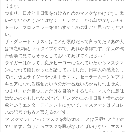
ります。
つまり、日常と非日常を分けるためのマスクなわけです。戦
いやすいかどうかではなく、リングに上がる華やかなルチャ
ドール、プロレスラーを演出するための術だと思ってくださ
い。
ザ・グレート・サスケはこれが素顔だって言ってた？あの人
は恒之戦場というタイプなので、あれが素顔です。楽天の試
合会場で見てもそっとしておいてあげてください！
ライガーはかつて、変身ヒーローに憧れていたからマスクマ
ンになれて嬉しかったと話していました。日本人の感覚とし
ては、仮面ライダーやウルトラマン、セーラームーンやプリ
キュアになれる感覚というのが一番近いのかもしれません。
つまり、ただ勝つことだけを目的とするなら、マスクに意味
はないのかもしれないけど、リングの上の非日常と憧れの対
象というエンターテイメントにおいて、マスクマンはプロレ
スの記号であると言えるのです。
マ スクマンにとってマスクを剥がれることは屈辱だと言われ
ています。負けたらマスクを脱がなければいけない、マスカ