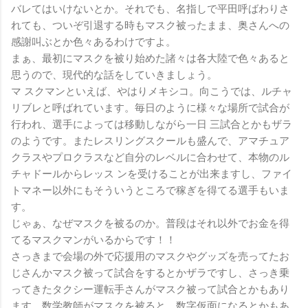
バレてはいけないとか。それでも、名指しで平田呼ばわりさ
れても、ついぞ引退する時もマスク被ったまま、奥さんへの
感謝叫ぶとか色々あるわけですよ。
まぁ、最初にマスクを被り始めた諸々は各大陸で色々あると
思うので、現代的な話をしていきましょう。
マ スクマンといえば、やはりメキシコ。向こうでは、ルチャ
リブレと呼ばれています。毎日のように様々な場所で試合が
行われ、選手によっては移動しながら一日 三試合とかもザラ
のようです。またレスリングスクールも盛んで、アマチュア
クラスやプロクラスなど自分のレベルに合わせて、本物のル
チャドールからレッス ンを受けることが出来ますし、ファイ
トマネー以外にもそういうところで稼ぎを得てる選手もいま
す。
じゃぁ、なぜマスクを被るのか。普段はそれ以外でお金を得
てるマスクマンがいるからです！！
さっきまで会場の外で応援用のマスクやグッズを売ってたお
じさんかマスク被って試合をするとかザラですし、さっき乗
ってきたタクシー運転手さんがマスク被って試合とかもあり
ます。数学教師がマスクを被ると、数字仮面になるとかもあ