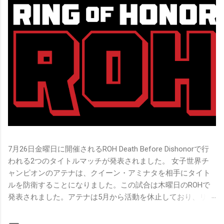
7月26日金曜日に開催されるROH Death Before Dishonorで行
われる2つのタイトルマッチが発表されました。 女子世界チ
ャンピオンのアテナは、クイーン・アミナタを相手にタイト
ルを防衛することになりました。この試合は木曜日のROHで
発表されました。アテナは5月から活動を休止しており、リン
グ上での欠場はストーリー上の負傷が原因とされています。
女子世界チャンピオンは5月の最後の試合で怪我の恐怖に苦し