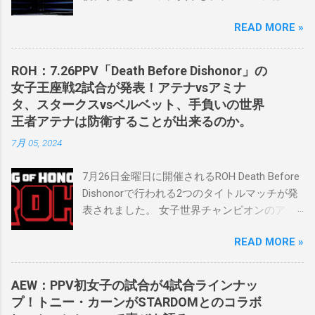
ケバンコミッショナーとして華々しく復帰し
READ MORE »
ました。なお、新しいプロモーションは無限
の可能性に満ちており、先日WWEのニック・
カーン社長にスカウトされました。 「私は
ROH：7.26PPV「Death Before Dishonor」の
2023年にスケバンのコミッショナーに任命さ
女子王座戦2試合が発表！アテナvsアミナ
れました。スケバンの醍醐味は、日本独自の
タ、スタークスvsベルベット、手負いの世界
文化の過去、現在、未来をリング上で見るこ
王者アテナは防衛することが出来るのか。
とができることです。何十年も前のスケバン
7月 05, 2024
生活を認め、ベテランのレスラーと若手レス
ラーが一緒になって最高のショーをするのが
7月26日金曜日に開催されるROH Death Before
好きです。」 彼女は今、スケバンで重要な役
Dishonorで行われる2つのタイトルマッチが発
割を果たしています。 「今活躍している選手
表されました。 女子世界チャンピオンのアテ
をとても誇りに思い、応援しています。私の
ナは、クイーン・アミナタを相手にタイトル
好きなレスラー、一番気になるレスラーはス
READ MORE »
を防衛することになりました。この試合は木
ケバンのレスラーばかりです。私は彼らを私
曜日のROHで発表されました。アテナは5月か
の子供のように考えている」。 スケバンの最
ら活動を休止しており、リング上での欠場は
新のショーは5月末に行われました。日本の女
AEW：PPV初女子の試合が4試合ラインナッ
ストーリー上の負傷が原因とされています。
子プロレスリーグがロサンゼルスでデビュー
プ！トニー・カーンがSTARDOMとのコラボ
女子世界チャンピオンは5月の最後の試合で怪