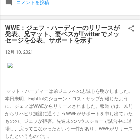
コメントを投稿
みましたが、それはストーリーの中で誇張されています。 ア
テナの「手先」ビリー・スタークスもDeath Before Dishonor
でタイトルを防衛します。PPVでレッド・ベルベッドを相手
WWE：ジェフ・ハーディーのリリースが
にROH Women's TV 王座の防衛戦を行います。 木曜日の放送
発表、兄マット、妻ベスがTwitterでメッ
では、リー・モリアーティーがROH Pure Championship
セージを公表、サポートを示す
Proving Groundの試合でウィーラー・ユータとタイムリミット
で引き分けたので、チャンピオンシップへのチャンスを手に
12月 10, 2021
入れましたが、まだPPVでは公式に発表されていません。
Wrestling Observer
マット・ハーディーは弟ジェフへの忠誠心を明かしました。
本日未明、Fightfulのショーン・ロス・サップが報じたよう
に、ジェフはWWEからリリースされました。報道では、以前
からリハビリ施設に通うようWWEがサポートを申し出ていた
ものの、ジェフが拒否。先週末のハウスショーで試合中に退
場し、戻ってこなかったという一件があり、WWEがリリース
したというものです。