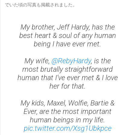
でいた頃の写真も掲載されました。
My brother, Jeff Hardy, has the
best heart & soul of any human
being I have ever met.
My wife,
@RebyHardy
, is the
most brutally straightforward
human that I’ve ever met & I love
her for that.
My kids, Maxel, Wolfie, Bartie &
Ever, are the most important
human beings in my life.
pic.twitter.com/Xsg1Ubkpce