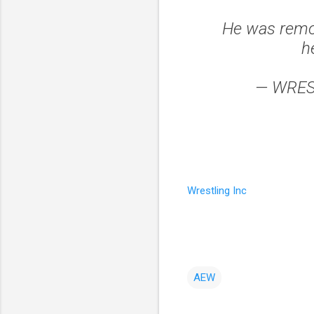
He was remov
h
— WRES
Wrestling Inc
AEW