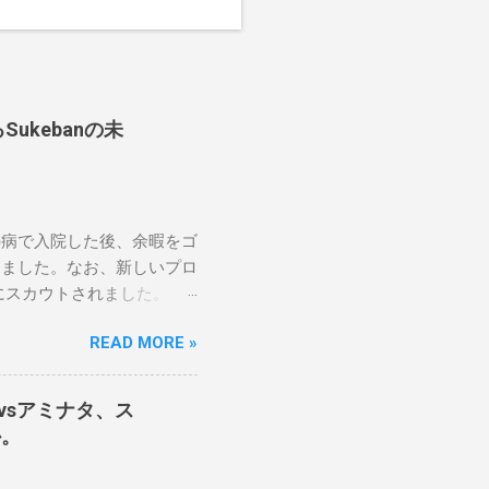
ukebanの未
の病で入院した後、余暇をゴ
しました。なお、新しいプロ
にスカウトされました。
醍醐味は、日本独自の文化
READ MORE »
のスケバン生活を認め、ベテ
です。」 彼女は今、スケ
に思い、応援しています。
テナvsアミナタ、ス
です。私は彼らを私の子供の
か。
日本の女子プロレスリーグが
ます。メインイベントでは、ス