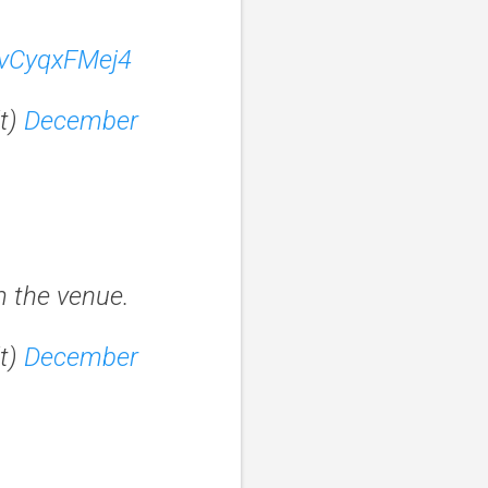
/vCyqxFMej4
lt)
December
 the venue.
lt)
December