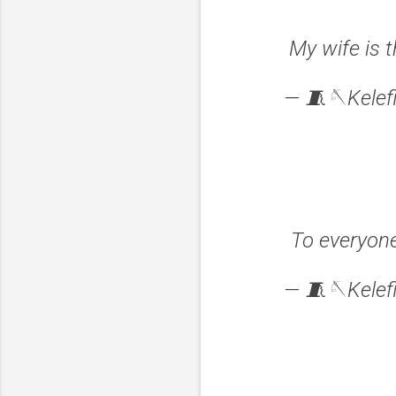
My wife is 
— 🧵🪡Kelefi
To everyon
— 🧵🪡Kelefi