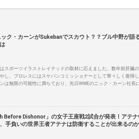
長ニック・カーンがSukebanでスカウト？？ブル中野が語るS
は
はスポーツイラストレイテッドの取材に応えました。数年前肝臓
やし、プロレスにはスケバンコミッショナーとして華々しく復帰
ンは無限の可能性に満ちており、先日WWEのニック・カーン社長
023年にスケバンのコミッショナーに任命されました。スケバンの
現在、未来をリング上で見ることができることです。何十年も前
スラーと若手レスラーが一緒になって最高のショーをするのが好き
要な役割を果たしています。 「今活躍している選手をとても誇り
eath Before Dishonor」の女子王座戦2試合が発表！ア
なレスラー、一番気になるレスラーはスケバンのレスラーばかり
ト、手負いの世界王者アテナは防衛することが出来るの
えている」。 スケバンの最新のショーは5月末に行われました。
ルスでデビューし、5試合のカードが YouTube で公開されてい