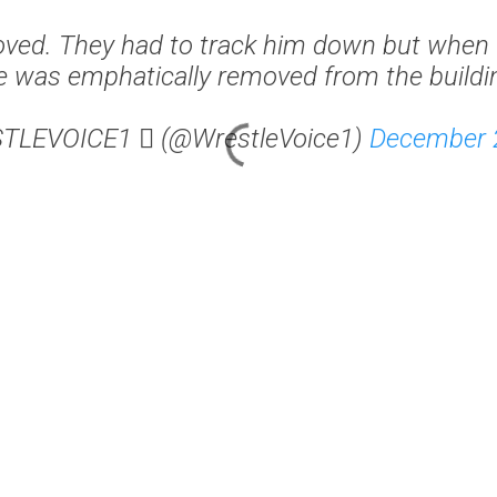
ed. They had to track him down but when 
e was emphatically removed from the buildi
TLEVOICE1  (@WrestleVoice1)
December 