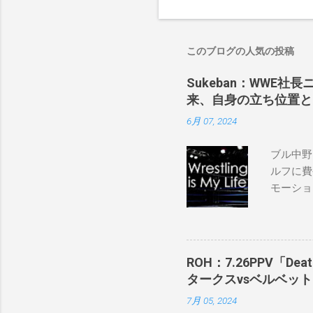
このブログの人気の投稿
Sukeban：WWE社
来、自身の立ち位置と
6月 07, 2024
ブル中野
ルフに費
モーショ
「私は2
の過去、
ランのレ
バンで重
ROH：7.26PPV「D
私の好き
タークスvsベルベッ
ように考
7月 05, 2024
ロサンゼ