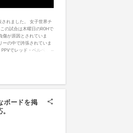
チが発表されました。 女子世界チ
この試合は木曜日のROHで
負傷が原因とされていま
リーの中で誇張されていま
す。PPVでレッド・ベルベッ
ーがROH Pure
けたので、チャンピオンシップへ
r
クなボードを掲
応。