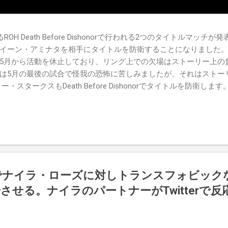
OH Death Before Dishonorで行われる2つのタイトルマッ
イーン・アミナタを相手にタイトルを防衛することになりました。
5月から活動を休止しており、リング上での欠場はストーリー上の
は5月の最後の試合で怪我の恐怖に苦しみましたが、それはストー
・スタークスもDeath Before Dishonorでタイトルを防衛しま
's TV 王座の防衛戦を行います。 木曜日の放送では、リー・モリアーティ
oving Groundの試合でウィーラー・ユータとタイムリミットで引き分
まだPPVでは公式に発表されていません。 Wrestling Observe
iteでナイラ・ローズに対しトランスフォビッ
せる。ナイラのパートナーがTwitterで反