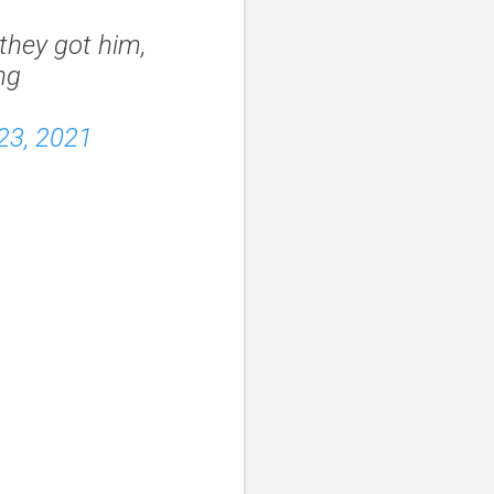
they got him,
ng
23, 2021