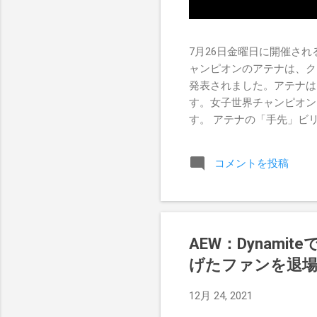
7月26日金曜日に開催されるR
ャンピオンのアテナは、ク
発表されました。アテナは
す。女子世界チャンピオン
す。 アテナの「手先」ビリー
ドを相手にROH Women
Championship Pr
コメントを投稿
のチャンスを手に入れましたが、
AEW：Dynam
げたファンを退場さ
12月 24, 2021