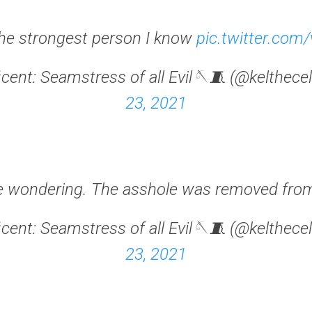
the strongest person I know
pic.twitter.com
cent: Seamstress of all Evil🪡🧵 (@kelthece
23, 2021
e wondering. The asshole was removed from
cent: Seamstress of all Evil🪡🧵 (@kelthece
23, 2021