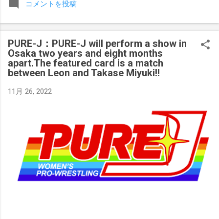
コメントを投稿
みましたが、それはストーリーの中で誇張されています。 ア
テナの「手先」ビリー・スタークスもDeath Before Dishonor
でタイトルを防衛します。PPVでレッド・ベルベッドを相手
PURE-J：PURE-J will perform a show in
にROH Women's TV 王座の防衛戦を行います。 木曜日の放送
Osaka two years and eight months
では、リー・モリアーティーがROH Pure Championship
apart.The featured card is a match
Proving Groundの試合でウィーラー・ユータとタイムリミット
between Leon and Takase Miyuki!!
で引き分けたので、チャンピオンシップへのチャンスを手に
入れましたが、まだPPVでは公式に発表されていません。
11月 26, 2022
Wrestling Observer