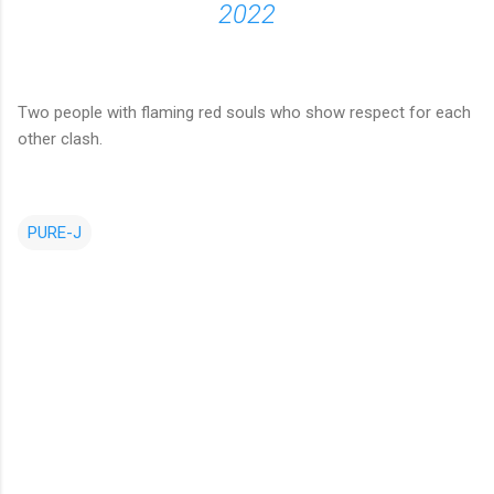
2022
Two people with flaming red souls who show respect for each
other clash.
PURE-J
コ
メ
ン
ト