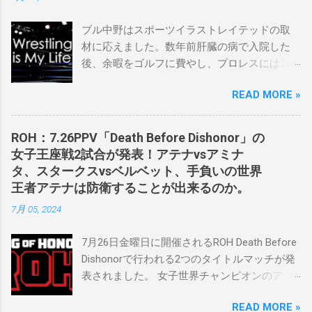
ブル中野はスポーツイラストレイテッドの取
材に応えました。数年前肝臓の病で入院した
後、余暇をゴルフに費やし、プロレスにはス
ケバンコミッショナーとして華々しく復帰し
READ MORE »
ました。なお、新しいプロモーションは無限
の可能性に満ちており、先日WWEのニック・
カーン社長にスカウトされました。 「私は
ROH：7.26PPV「Death Before Dishonor」の
2023年にスケバンのコミッショナーに任命さ
女子王座戦2試合が発表！アテナvsアミナ
れました。スケバンの醍醐味は、日本独自の
タ、スタークスvsベルベット、手負いの世界
文化の過去、現在、未来をリング上で見るこ
王者アテナは防衛することが出来るのか。
とができることです。何十年も前のスケバン
7月 05, 2024
生活を認め、ベテランのレスラーと若手レス
ラーが一緒になって最高のショーをするのが
7月26日金曜日に開催されるROH Death Before
好きです。」 彼女は今、スケバンで重要な役
Dishonorで行われる2つのタイトルマッチが発
割を果たしています。 「今活躍している選手
表されました。 女子世界チャンピオンのアテ
をとても誇りに思い、応援しています。私の
ナは、クイーン・アミナタを相手にタイトル
好きなレスラー、一番気になるレスラーはス
READ MORE »
を防衛することになりました。この試合は木