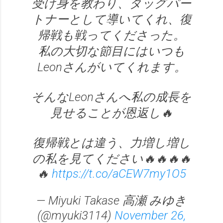
受け身を教わり、タッグパー
トナーとして導いてくれ、復
帰戦も戦ってくださった。
私の大切な節目にはいつも
Leonさんがいてくれます。
そんなLeonさんへ私の成長を
見せることが恩返し🔥
復帰戦とは違う、力増し増し
の私を見てください🔥🔥🔥🔥
🔥
https://t.co/aCEW7my1O5
— Miyuki Takase 高瀬 みゆき
(@myuki3114)
November 26,