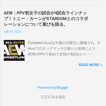
ケバンのレスラーばかりです。私は彼らを私
曜日のROHで発表されました。アテナは5月か
の子供のように考えている」。 スケバンの最
ら活動を休止しており、リング上での欠場は
新のショーは5月末に行われました。日本の女
AEW：PPV初女子の試合が4試合ラインナッ
ストーリー上の負傷が原因とされています。
子プロレスリーグがロサンゼルスでデビュー
プ！トニー・カーンがSTARDOMとのコラボ
女子世界チャンピオンは5月の最後の試合で怪
し、5試合のカードが YouTube で公開されてい
レーションについて喜びを語る。
我の恐怖に苦しみましたが、それはストーリ
ます。メインイベントでは、スケバン世界チ
6月 30, 2024
ーの中で誇張されています。 アテナの「手
ャンピオンのコマンダーナカジマ選手が、中
先」ビリー・スタークスもDeath Before
野が見守る中、クラッシュ・ユウ選手を相手
Forbidden Doorは今週の日曜日に開催され、0
Dishonorでタイトルを防衛します。PPVでレッ
にタイトル防衛に成功しました。 「スケバン
Hourでのタッグマッチの新たな発表により、
ド・ベルベッドを相手にROH Women's TV 王
レスラーには無限の可能性を感じます。若く
AEWのPPVで初めて女性の4試合がカードに含
座の防衛戦を行います。 木曜日の放送では、
て才能のある力士がたくさんいます。今後も
まれることになりました。ショーの数日前に
リー・モリアーティーがROH Pure
スケバンがどこまで行くのか、コミッショナ
READ MORE »
行われたメディアとの電話会議で、AEWのト
Championship Proving Groundの試合でウィー
ーとして見守っていきたいと思います。」
ニー・カーンCEOは、今年のイベントに
ラー・ユータとタイムリミットで引き分けた
Sports illustrated
STARDOMから女性タレントを起用する意気込
ので、チャンピオンシップへのチャンスを手
みを語りました。 「STARDOMコラボレーショ
に入れましたが、まだPPVでは公式に発表され
Powered by Blogger
ンについて話すと、私はとても興奮していま
ていません。 Wrestling Observer
す... スタッドランダーと桃のチーム対ウィロ
不正行為を報告
ー・ナイチンゲールと中野たむのチーム。す
ごいことになると思います。ウィローが