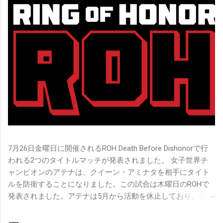
7月26日金曜日に開催されるROH Death Before Dishonorで行
われる2つのタイトルマッチが発表されました。 女子世界チ
ャンピオンのアテナは、クイーン・アミナタを相手にタイト
ルを防衛することになりました。この試合は木曜日のROHで
発表されました。アテナは5月から活動を休止しており、リン
グ上での欠場はストーリー上の負傷が原因とされています。
女子世界チャンピオンは5月の最後の試合で怪我の恐怖に苦し