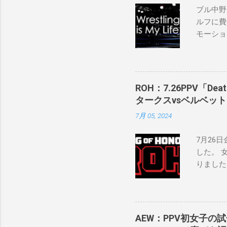
ブル中野
ルフに費
モーショ
「私は2
の過去、
ランのレ
バンで重
ROH：7.26PPV「D
私の好き
タークスvsベルベッ
ように考
7月 05, 2024
ロサンゼ
ケバン世
7月26日
にタイト
した。 
る力士が
りました
いと思います
上での欠
怪我の恐
ー・スター
ROH W
AEW：PPV初女子の
Champ