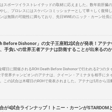
はスポーツイラストレイテッドの取材に応えました。数年前肝臓
やし、プロレスにはスケバンコミッショナーとして華々しく復帰
ンは無限の可能性に満ちており、先日WWEのニック・カーン社長
023年にスケバンのコミッショナーに任命されました。スケバンの
現在、未来をリング上で見ることができることです。何十年も前
スラーと若手レスラーが一緒になって最高のショーをするのが好き
要な役割を果たしています。 「今活躍している選手をとても誇り
eath Before Dishonor」の女子王座戦2試合が発表！ア
なレスラー、一番気になるレスラーはスケバンのレスラーばかり
ト、手負いの世界王者アテナは防衛することが出来るの
えている」。 スケバンの最新のショーは5月末に行われました。
ルスでデビューし、5試合のカードが YouTube で公開されてい
界チャンピオンのコマンダーナカジマ選手が、中野が見守る中、
金曜日に開催されるROH Death Before Dishonorで行われる
ル防衛に成功しました。 「スケバンレスラーには無限の可能性を
女子世界チャンピオンのアテナは、クイーン・アミナタを相手にタ
たくさんいます。今後もスケバンがどこまで行くのか、コミッシ
。この試合は木曜日のROHで発表されました。アテナは5月から活
。」 Sports illustrated
場はストーリー上の負傷が原因とされています。女子世界チャンピ
怖に苦しみましたが、それはストーリーの中で誇張されています。
クスもDeath Before Dishonorでタイトルを防衛します。P
omen's TV 王座の防衛戦を行います。 木曜日の放送では、リー・モリ
試合が4試合ラインナップ！トニー・カーンがSTARDO
ionship Proving Groundの試合でウィーラー・ユータとタイム