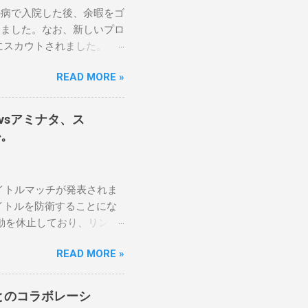
の病で入院した後、余暇をゴ
しました。なお、新しいプロ
にスカウトされました。
醍醐味は、日本独自の文化
READ MORE »
のスケバン生活を認め、ベテ
です。」 彼女は今、スケ
に思い、応援しています。
テナvsアミナタ、ス
です。私は彼らを私の子供の
か。
日本の女子プロレスリーグが
ます。メインイベントでは、ス
クラッシュ・ユウ選手を相手
2つのタイトルマッチが発表されま
感じます。若くて才能のあ
イトルを防衛することにな
ョナーとして見守っていきた
動を休止しており、リング
オンは5月の最後の試合で
READ MORE »
 アテナの「手先」ビリ
PVでレッド・ベルベッドを相手に
アーティーがROH Pure
Mとのコラボレーシ
リミットで引き分けたので、チャ