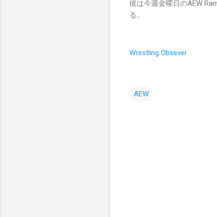
彼は今週金曜日のAEW Ramp
る。
Wrestling Obsever
AEW
コ
メ
ン
ト