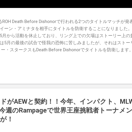
OH Death Before Dishonorで行われる2つのタイトルマッ
イーン・アミナタを相手にタイトルを防衛することになりました。
5月から活動を休止しており、リング上での欠場はストーリー上の
は5月の最後の試合で怪我の恐怖に苦しみましたが、それはストー
・スタークスもDeath Before Dishonorでタイトルを防衛しま
's TV 王座の防衛戦を行います。 木曜日の放送では、リー・モリアーティ
oving Groundの試合でウィーラー・ユータとタイムリミットで引き分
まだPPVでは公式に発表されていません。 Wrestling Observe
ードがAEWと契約！！今年、インパクト、ML
今週のRampageで世界王座挑戦者トーナメ
が！