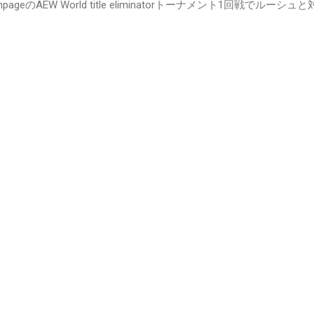
ageのAEW World title eliminatorトーナメント1回戦でル