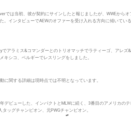
g Obsreverでは当初、彼が契約にサインしたと報じましたが、WWE
た。インタビューでAEWのオファーを受け入れる方向に傾いてい
ndayでアラミス&コマンダーとのトリオマッチでラティーゴ、アレ
メキシコ、ベルギーでレスリングをしました。
活動に関する詳細は現時点では不明となっています。
今年デビューした、インパクトとMLWに続く、3番目のアメリカの
 6人タッグチャンピオン、元PWGチャンピオン。