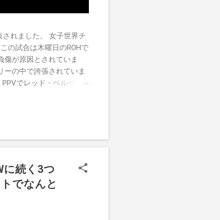
チが発表されました。 女子世界チ
この試合は木曜日のROHで
負傷が原因とされていま
リーの中で誇張されていま
す。PPVでレッド・ベルベッ
ーがROH Pure
けたので、チャンピオンシップへ
r
Wに続く3つ
ントでなんと