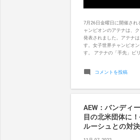
7月26日金曜日に開催されるR
ャンピオンのアテナは、ク
発表されました。アテナは
す。女子世界チャンピオン
す。 アテナの「手先」ビリー
ドを相手にROH Women
Championship Pr
コメントを投稿
のチャンスを手に入れましたが、
AEW：バンディ
目の北米団体に！
ルーシュとの対決