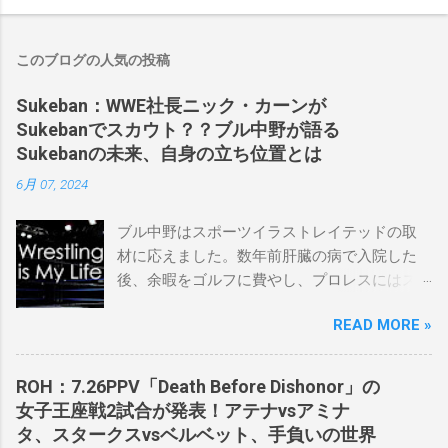
このブログの人気の投稿
Sukeban：WWE社長ニック・カーンが
Sukebanでスカウト？？ブル中野が語る
Sukebanの未来、自身の立ち位置とは
6月 07, 2024
ブル中野はスポーツイラストレイテッドの取
材に応えました。数年前肝臓の病で入院した
後、余暇をゴルフに費やし、プロレスにはス
ケバンコミッショナーとして華々しく復帰し
READ MORE »
ました。なお、新しいプロモーションは無限
の可能性に満ちており、先日WWEのニック・
カーン社長にスカウトされました。 「私は
ROH：7.26PPV「Death Before Dishonor」の
2023年にスケバンのコミッショナーに任命さ
女子王座戦2試合が発表！アテナvsアミナ
れました。スケバンの醍醐味は、日本独自の
タ、スタークスvsベルベット、手負いの世界