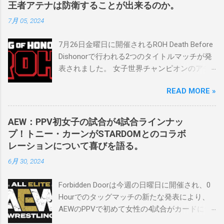
文化の過去、現在、未来をリング上で見るこ
王者アテナは防衛することが出来るのか。
とができることです。何十年も前のスケバン
7月 05, 2024
生活を認め、ベテランのレスラーと若手レス
ラーが一緒になって最高のショーをするのが
7月26日金曜日に開催されるROH Death Before
好きです。」 彼女は今、スケバンで重要な役
Dishonorで行われる2つのタイトルマッチが発
割を果たしています。 「今活躍している選手
表されました。 女子世界チャンピオンのアテ
をとても誇りに思い、応援しています。私の
ナは、クイーン・アミナタを相手にタイトル
好きなレスラー、一番気になるレスラーはス
READ MORE »
を防衛することになりました。この試合は木
ケバンのレスラーばかりです。私は彼らを私
曜日のROHで発表されました。アテナは5月か
の子供のように考えている」。 スケバンの最
ら活動を休止しており、リング上での欠場は
新のショーは5月末に行われました。日本の女
AEW：PPV初女子の試合が4試合ラインナッ
ストーリー上の負傷が原因とされています。
子プロレスリーグがロサンゼルスでデビュー
プ！トニー・カーンがSTARDOMとのコラボ
女子世界チャンピオンは5月の最後の試合で怪
し、5試合のカードが YouTube で公開されてい
レーションについて喜びを語る。
我の恐怖に苦しみましたが、それはストーリ
ます。メインイベントでは、スケバン世界チ
6月 30, 2024
ーの中で誇張されています。 アテナの「手
ャンピオンのコマンダーナカジマ選手が、中
先」ビリー・スタークスもDeath Before
野が見守る中、クラッシュ・ユウ選手を相手
Forbidden Doorは今週の日曜日に開催され、0
Dishonorでタイトルを防衛します。PPVでレッ
にタイトル防衛に成功しました。 「スケバン
Hourでのタッグマッチの新たな発表により、
ド・ベルベッドを相手にROH Women's TV 王
レスラーには無限の可能性を感じます。若く
AEWのPPVで初めて女性の4試合がカードに含
座の防衛戦を行います。 木曜日の放送では、
て才能のある力士がたくさんいます。今後も
まれることになりました。ショーの数日前に