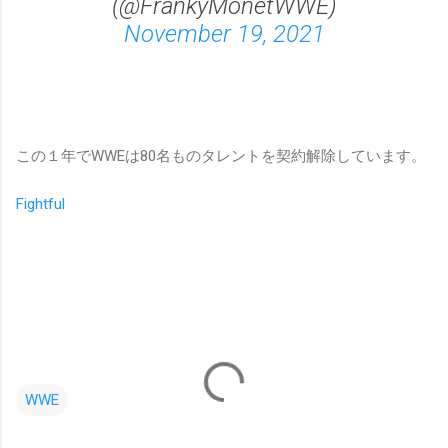
(@FrankyMonetWWE)
November 19, 2021
この１年でWWEは80名ものタレントを契約解除しています。
Fightful
WWE