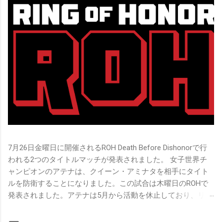
7月26日金曜日に開催されるROH Death Before Dishonorで行
われる2つのタイトルマッチが発表されました。 女子世界チ
ャンピオンのアテナは、クイーン・アミナタを相手にタイト
ルを防衛することになりました。この試合は木曜日のROHで
発表されました。アテナは5月から活動を休止しており、リン
グ上での欠場はストーリー上の負傷が原因とされています。
女子世界チャンピオンは5月の最後の試合で怪我の恐怖に苦し