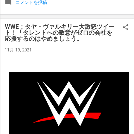
コメントを投稿
みましたが、それはストーリーの中で誇張されています。 ア
テナの「手先」ビリー・スタークスもDeath Before Dishonor
でタイトルを防衛します。PPVでレッド・ベルベッドを相手
WWE：タヤ・ヴァルキリー大激怒ツイー
にROH Women's TV 王座の防衛戦を行います。 木曜日の放送
ト！「タレントへの敬意がゼロの会社を
では、リー・モリアーティーがROH Pure Championship
応援するのはやめましょう。」
Proving Groundの試合でウィーラー・ユータとタイムリミット
で引き分けたので、チャンピオンシップへのチャンスを手に
11月 19, 2021
入れましたが、まだPPVでは公式に発表されていません。
Wrestling Observer