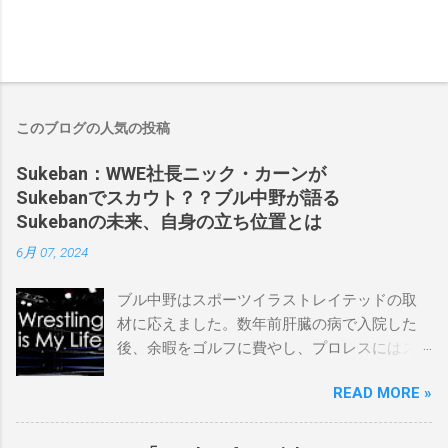
このブログの人気の投稿
Sukeban：WWE社長ニック・カーンが
Sukebanでスカウト？？ブル中野が語る
Sukebanの未来、自身の立ち位置とは
6月 07, 2024
ブル中野はスポーツイラストレイテッドの取
材に応えました。数年前肝臓の病で入院した
後、余暇をゴルフに費やし、プロレスにはス
ケバンコミッショナーとして華々しく復帰し
READ MORE »
ました。なお、新しいプロモーションは無限
の可能性に満ちており、先日WWEのニック・
カーン社長にスカウトされました。 「私は