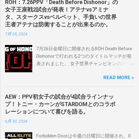
ROH：7.26PPV「Death Before Dishonor」の
2023年にスケバンのコミッショナーに任命さ
女子王座戦2試合が発表！アテナvsアミナ
れました。スケバンの醍醐味は、日本独自の
タ、スタークスvsベルベット、手負いの世界
文化の過去、現在、未来をリング上で見るこ
王者アテナは防衛することが出来るのか。
とができることです。何十年も前のスケバン
7月 05, 2024
生活を認め、ベテランのレスラーと若手レス
ラーが一緒になって最高のショーをするのが
7月26日金曜日に開催されるROH Death Before
好きです。」 彼女は今、スケバンで重要な役
Dishonorで行われる2つのタイトルマッチが発
割を果たしています。 「今活躍している選手
表されました。 女子世界チャンピオンのアテ
をとても誇りに思い、応援しています。私の
ナは、クイーン・アミナタを相手にタイトル
好きなレスラー、一番気になるレスラーはス
READ MORE »
を防衛することになりました。この試合は木
ケバンのレスラーばかりです。私は彼らを私
曜日のROHで発表されました。アテナは5月か
の子供のように考えている」。 スケバンの最
ら活動を休止しており、リング上での欠場は
新のショーは5月末に行われました。日本の女
AEW：PPV初女子の試合が4試合ラインナッ
ストーリー上の負傷が原因とされています。
子プロレスリーグがロサンゼルスでデビュー
プ！トニー・カーンがSTARDOMとのコラボ
女子世界チャンピオンは5月の最後の試合で怪
し、5試合のカードが YouTube で公開されてい
レーションについて喜びを語る。
我の恐怖に苦しみましたが、それはストーリ
ます。メインイベントでは、スケバン世界チ
6月 30, 2024
ーの中で誇張されています。 アテナの「手
ャンピオンのコマンダーナカジマ選手が、中
先」ビリー・スタークスもDeath Before
野が見守る中、クラッシュ・ユウ選手を相手
Forbidden Doorは今週の日曜日に開催され、0
Dishonorでタイトルを防衛します。PPVでレッ