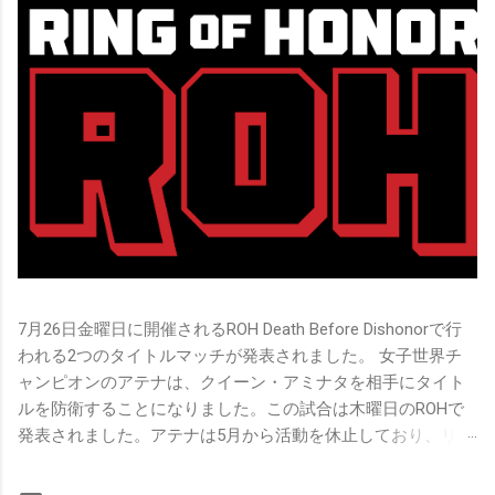
7月26日金曜日に開催されるROH Death Before Dishonorで行
われる2つのタイトルマッチが発表されました。 女子世界チ
ャンピオンのアテナは、クイーン・アミナタを相手にタイト
ルを防衛することになりました。この試合は木曜日のROHで
発表されました。アテナは5月から活動を休止しており、リン
グ上での欠場はストーリー上の負傷が原因とされています。
女子世界チャンピオンは5月の最後の試合で怪我の恐怖に苦し