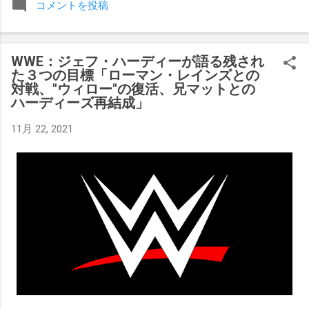
コメントを投稿
みましたが、それはストーリーの中で誇張されています。 ア
テナの「手先」ビリー・スタークスもDeath Before Dishonor
でタイトルを防衛します。PPVでレッド・ベルベッドを相手
WWE：ジェフ・ハーディーが語る残され
にROH Women's TV 王座の防衛戦を行います。 木曜日の放送
た３つの目標「ローマン・レインズとの
では、リー・モリアーティーがROH Pure Championship
対戦、"ウィロー"の復活、兄マットとの
Proving Groundの試合でウィーラー・ユータとタイムリミット
ハーディーズ再結成」
で引き分けたので、チャンピオンシップへのチャンスを手に
入れましたが、まだPPVでは公式に発表されていません。
11月 22, 2021
Wrestling Observer