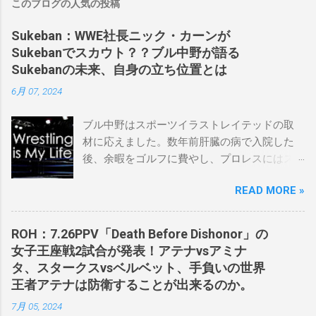
このブログの人気の投稿
Sukeban：WWE社長ニック・カーンが
Sukebanでスカウト？？ブル中野が語る
Sukebanの未来、自身の立ち位置とは
6月 07, 2024
ブル中野はスポーツイラストレイテッドの取
材に応えました。数年前肝臓の病で入院した
後、余暇をゴルフに費やし、プロレスにはス
ケバンコミッショナーとして華々しく復帰し
READ MORE »
ました。なお、新しいプロモーションは無限
の可能性に満ちており、先日WWEのニック・
カーン社長にスカウトされました。 「私は
ROH：7.26PPV「Death Before Dishonor」の
2023年にスケバンのコミッショナーに任命さ
女子王座戦2試合が発表！アテナvsアミナ
れました。スケバンの醍醐味は、日本独自の
タ、スタークスvsベルベット、手負いの世界
文化の過去、現在、未来をリング上で見るこ
王者アテナは防衛することが出来るのか。
とができることです。何十年も前のスケバン
7月 05, 2024
生活を認め、ベテランのレスラーと若手レス