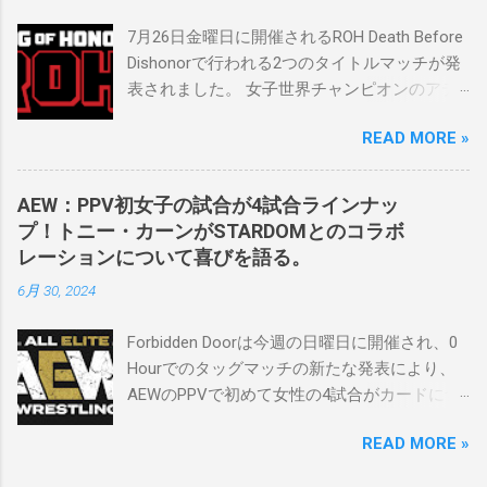
ラーが一緒になって最高のショーをするのが
7月26日金曜日に開催されるROH Death Before
好きです。」 彼女は今、スケバンで重要な役
Dishonorで行われる2つのタイトルマッチが発
割を果たしています。 「今活躍している選手
表されました。 女子世界チャンピオンのアテ
をとても誇りに思い、応援しています。私の
ナは、クイーン・アミナタを相手にタイトル
好きなレスラー、一番気になるレスラーはス
READ MORE »
を防衛することになりました。この試合は木
ケバンのレスラーばかりです。私は彼らを私
曜日のROHで発表されました。アテナは5月か
の子供のように考えている」。 スケバンの最
ら活動を休止しており、リング上での欠場は
新のショーは5月末に行われました。日本の女
AEW：PPV初女子の試合が4試合ラインナッ
ストーリー上の負傷が原因とされています。
子プロレスリーグがロサンゼルスでデビュー
プ！トニー・カーンがSTARDOMとのコラボ
女子世界チャンピオンは5月の最後の試合で怪
し、5試合のカードが YouTube で公開されてい
レーションについて喜びを語る。
我の恐怖に苦しみましたが、それはストーリ
ます。メインイベントでは、スケバン世界チ
6月 30, 2024
ーの中で誇張されています。 アテナの「手
ャンピオンのコマンダーナカジマ選手が、中
先」ビリー・スタークスもDeath Before
野が見守る中、クラッシュ・ユウ選手を相手
Forbidden Doorは今週の日曜日に開催され、0
Dishonorでタイトルを防衛します。PPVでレッ
にタイトル防衛に成功しました。 「スケバン
Hourでのタッグマッチの新たな発表により、
ド・ベルベッドを相手にROH Women's TV 王
レスラーには無限の可能性を感じます。若く
AEWのPPVで初めて女性の4試合がカードに含
座の防衛戦を行います。 木曜日の放送では、
て才能のある力士がたくさんいます。今後も
まれることになりました。ショーの数日前に
リー・モリアーティーがROH Pure
スケバンがどこまで行くのか、コミッショナ
READ MORE »
行われたメディアとの電話会議で、AEWのト
Championship Proving Groundの試合でウィー
ーとして見守っていきたいと思います。」
ニー・カーンCEOは、今年のイベントに
ラー・ユータとタイムリミットで引き分けた