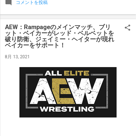
コメントを投稿
みましたが、それはストーリーの中で誇張されています。 ア
テナの「手先」ビリー・スタークスもDeath Before Dishonor
でタイトルを防衛します。PPVでレッド・ベルベッドを相手
AEW：Rampageのメインマッチ、ブリ
にROH Women's TV 王座の防衛戦を行います。 木曜日の放送
ット・ベイカーがレッド・ベルベットを
では、リー・モリアーティーがROH Pure Championship
破り防衛、ジェイミー・ヘイターが現れ
Proving Groundの試合でウィーラー・ユータとタイムリミット
ベイカーをサポート！
で引き分けたので、チャンピオンシップへのチャンスを手に
入れましたが、まだPPVでは公式に発表されていません。
8月 13, 2021
Wrestling Observer