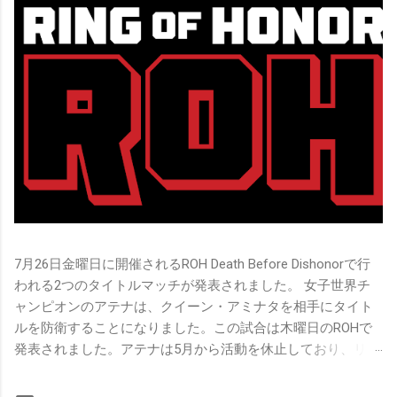
7月26日金曜日に開催されるROH Death Before Dishonorで行
われる2つのタイトルマッチが発表されました。 女子世界チ
ャンピオンのアテナは、クイーン・アミナタを相手にタイト
ルを防衛することになりました。この試合は木曜日のROHで
発表されました。アテナは5月から活動を休止しており、リン
グ上での欠場はストーリー上の負傷が原因とされています。
女子世界チャンピオンは5月の最後の試合で怪我の恐怖に苦し