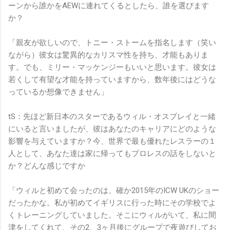
ーンから誰かをAEWに連れてくるとしたら、誰を選びます
か？
「親友が欲しいので、トニー・ストームを指名します（笑い
ながら）彼女は驚異的なカリスマ性を持ち、才能もありま
す。でも、ミリー・マッケンジーもいいと思います。彼女は
若くして有望な才能を持っていますから、数年後にはどうな
っているか想像できません」
tS：先ほど新日本のスターであるウィル・オスプレイと一緒
にいると言いましたが、彼はあなたのキャリアにどのような
影響を与えていますか？今、世界で最も優れたレスラーの１
人として、あなた達は家に帰ってもプロレスの話をしないと
か？どんな感じですか
「ウィルと初めて会ったのは、確か2015年のICW UKのショー
だったかな。私が初めてイギリスに行った時にその学校でよ
くトレーニングしていました。そこにウィルがいて、私に間
津をしてくれて、その2、3ヶ月後にグループで夜遊びしてお