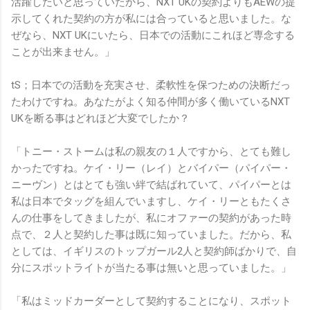
活躍したいと思っていたから、NXT UKの契約よりもAEWの提
示してくれた契約の方が私には合っていると思いました。な
ぜなら、NXT UKにいたら、日本での活動にこれほど専念する
ことが出来ません。」
tS；日本での活動を充実させ、柔軟性を保つための決断だっ
たわけですね。あなたがよく知る仲間が多く働いているNXT
UKを断る事はどれほど大変でしたか？
「トニー・ストームは私の親友の１人ですから、とても難し
かったですね。ケイ・リー（レイ）とバイパー（パイパー・
ニーヴン）とはとても強い絆で結ばれていて、パイパーとは
私は日本でタッグを組んでいますし、ケイ・リーともたくさ
んの仕事をしてきましたが、私にオファーの契約があった時
点で、２人と契約した事は既に知っていました。だから、私
としては、イギリスのトップガール2人と契約師ばかりで、自
分にスポットライトが当たる事は無いと思っていました。」
「私はミッドカーダーとして契約することになり、スポット