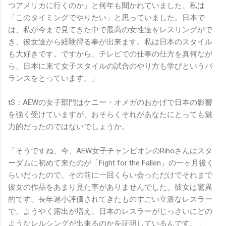
つアメリカに行くのか」と何年も聞かれていました、私は
「このタイミングでやりたい」と思っていました。日本で
は、私が今まで見てきた中で最高の女性達をレスリングがで
き、彼女達から経験得る事が出来ます。私は日本のスタイル
も大好きです。ですから、テレビでの仕事の仕方を真何なが
ら、日本に来て女子スタイルの試合のやり方も学びというバ
ランスをとっています。」
tS：AEWの女子部門はケニー・オメガのおかげで日本の影響
を強く受けていますが、おそらくそれがあなたにとっても魅
力的だったのではないでしょうか。
「そうですね、今、AEW女子チャンピオンのRihoさんはスタ
ーダムに初めて来たのが「Fight for the Fallen」の一ヶ月後く
らいだったので、その前に一回くらい会っただけでそれまで
彼女の作品をあまり見た事がありませんでした。彼女は驚異
的です。長年過小評価されてきたものすごい立派なレスラー
で、ようやく露出が増え、日本のレスラーがじっさいにどの
ようなレルシングが出来るのかを証明しているんです。」