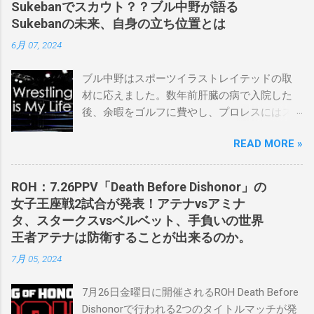
Sukebanでスカウト？？ブル中野が語る
Sukebanの未来、自身の立ち位置とは
6月 07, 2024
ブル中野はスポーツイラストレイテッドの取
材に応えました。数年前肝臓の病で入院した
後、余暇をゴルフに費やし、プロレスにはス
ケバンコミッショナーとして華々しく復帰し
READ MORE »
ました。なお、新しいプロモーションは無限
の可能性に満ちており、先日WWEのニック・
カーン社長にスカウトされました。 「私は
ROH：7.26PPV「Death Before Dishonor」の
2023年にスケバンのコミッショナーに任命さ
女子王座戦2試合が発表！アテナvsアミナ
れました。スケバンの醍醐味は、日本独自の
タ、スタークスvsベルベット、手負いの世界
文化の過去、現在、未来をリング上で見るこ
王者アテナは防衛することが出来るのか。
とができることです。何十年も前のスケバン
7月 05, 2024
生活を認め、ベテランのレスラーと若手レス
ラーが一緒になって最高のショーをするのが
7月26日金曜日に開催されるROH Death Before
好きです。」 彼女は今、スケバンで重要な役
Dishonorで行われる2つのタイトルマッチが発