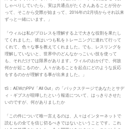
しゃべりしていたら、実は共通点がたくさんあることが分か
って、そこから交際が始まって、2016年の2月頃からそれ以来
ずっと一緒にいます。」
「ウィルは私がプロレスを理解する上で大きな役割を果たし
てくれました。彼はいつも私をトレーニングに連れて行って
くれて、色々な事を教えてくれました。でも、レスリングを
理解していないと、世界中のどんなかっこいい技を使って
も、それだけでは限界があります。ウィルのおかげで、何故
何かが起こるのか、人々があることを起点にどのような反応
をするのかが理解する事が出来ました。」
tS：AEWのPPV「All Out」の「バックステージであなたとサデ
ィ・ギブスが喧嘩したという報道について、はっきりさせた
いのですが、何がありましたか
「この件について唯一言えるのは、人々はインターネットで
読むもの全てを信じ切るべきではないということです。これ