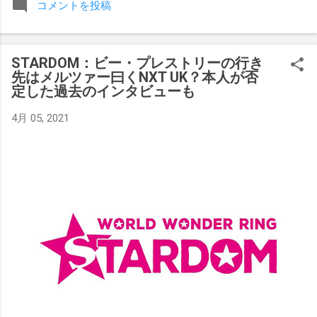
コメントを投稿
みましたが、それはストーリーの中で誇張されています。 ア
テナの「手先」ビリー・スタークスもDeath Before Dishonor
でタイトルを防衛します。PPVでレッド・ベルベッドを相手
STARDOM：ビー・プレストリーの行き
にROH Women's TV 王座の防衛戦を行います。 木曜日の放送
先はメルツァー曰くNXT UK？本人が否
では、リー・モリアーティーがROH Pure Championship
定した過去のインタビューも
Proving Groundの試合でウィーラー・ユータとタイムリミット
で引き分けたので、チャンピオンシップへのチャンスを手に
4月 05, 2021
入れましたが、まだPPVでは公式に発表されていません。
Wrestling Observer