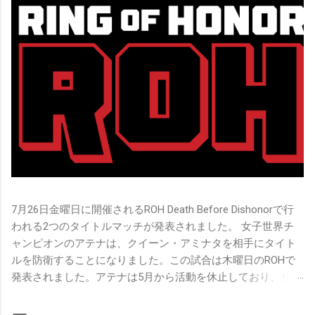
7月26日金曜日に開催されるROH Death Before Dishonorで行
われる2つのタイトルマッチが発表されました。 女子世界チ
ャンピオンのアテナは、クイーン・アミナタを相手にタイト
ルを防衛することになりました。この試合は木曜日のROHで
発表されました。アテナは5月から活動を休止しており、リン
グ上での欠場はストーリー上の負傷が原因とされています。
女子世界チャンピオンは5月の最後の試合で怪我の恐怖に苦し