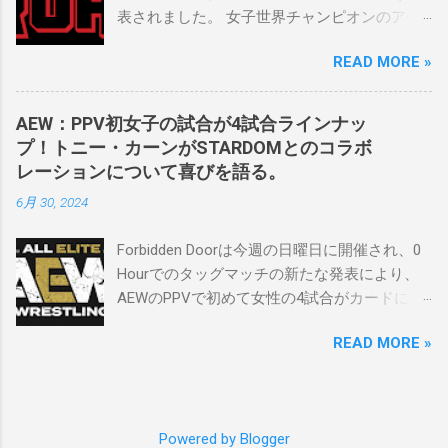
割を果たしています。 「今活躍している選手
表されました。 女子世界チャンピオンのアテ
をとても誇りに思い、応援しています。私の
ナは、クイーン・アミナタを相手にタイトル
好きなレスラー、一番気になるレスラーはス
READ MORE »
を防衛することになりました。この試合は木
ケバンのレスラーばかりです。私は彼らを私
曜日のROHで発表されました。アテナは5月か
の子供のように考えている」。 スケバンの最
ら活動を休止しており、リング上での欠場は
新のショーは5月末に行われました。日本の女
AEW：PPV初女子の試合が4試合ラインナッ
ストーリー上の負傷が原因とされています。
子プロレスリーグがロサンゼルスでデビュー
プ！トニー・カーンがSTARDOMとのコラボ
女子世界チャンピオンは5月の最後の試合で怪
し、5試合のカードが YouTube で公開されてい
レーションについて喜びを語る。
我の恐怖に苦しみましたが、それはストーリ
ます。メインイベントでは、スケバン世界チ
6月 30, 2024
ーの中で誇張されています。 アテナの「手
ャンピオンのコマンダーナカジマ選手が、中
先」ビリー・スタークスもDeath Before
野が見守る中、クラッシュ・ユウ選手を相手
Forbidden Doorは今週の日曜日に開催され、0
Dishonorでタイトルを防衛します。PPVでレッ
にタイトル防衛に成功しました。 「スケバン
Hourでのタッグマッチの新たな発表により、
ド・ベルベッドを相手にROH Women's TV 王
レスラーには無限の可能性を感じます。若く
AEWのPPVで初めて女性の4試合がカードに含
座の防衛戦を行います。 木曜日の放送では、
て才能のある力士がたくさんいます。今後も
まれることになりました。ショーの数日前に
リー・モリアーティーがROH Pure
スケバンがどこまで行くのか、コミッショナ
READ MORE »
行われたメディアとの電話会議で、AEWのト
Championship Proving Groundの試合でウィー
ーとして見守っていきたいと思います。」
ニー・カーンCEOは、今年のイベントに
ラー・ユータとタイムリミットで引き分けた
Sports illustrated
STARDOMから女性タレントを起用する意気込
ので、チャンピオンシップへのチャンスを手
みを語りました。 「STARDOMコラボレーショ
に入れましたが、まだPPVでは公式に発表され
Powered by Blogger
ンについて話すと、私はとても興奮していま