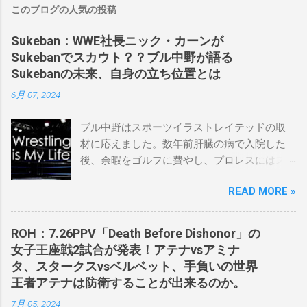
このブログの人気の投稿
Sukeban：WWE社長ニック・カーンが
Sukebanでスカウト？？ブル中野が語る
Sukebanの未来、自身の立ち位置とは
6月 07, 2024
ブル中野はスポーツイラストレイテッドの取
材に応えました。数年前肝臓の病で入院した
後、余暇をゴルフに費やし、プロレスにはス
ケバンコミッショナーとして華々しく復帰し
READ MORE »
ました。なお、新しいプロモーションは無限
の可能性に満ちており、先日WWEのニック・
カーン社長にスカウトされました。 「私は
ROH：7.26PPV「Death Before Dishonor」の
2023年にスケバンのコミッショナーに任命さ
女子王座戦2試合が発表！アテナvsアミナ
れました。スケバンの醍醐味は、日本独自の
タ、スタークスvsベルベット、手負いの世界
文化の過去、現在、未来をリング上で見るこ
王者アテナは防衛することが出来るのか。
とができることです。何十年も前のスケバン
7月 05, 2024