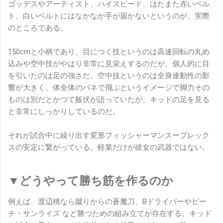
ゴッデスやアーティスト、ハイスピード、はたまた赤いベル
ト、白いベルトにはなかなか手が届かないというのが、実際
のところである。
150cmと小柄であり、目につく技というのは高速回転の丸め
込みや空中技がやはり非常に見栄えするのだが、個人的に目
を引いたのは足の強さだ。空中技というのは全身連動性の影
響が大きく、体全体のバネで飛ぶというイメージで脚力その
ものは別だとかつて飯伏が語っていたが、キッドの足を見る
と非常にしっかりしているのだ。
それが試合中に繰り出す変形フィッシャーマンスープレック
スの安定に繋がっている。軽業だけが彼女の武器ではない。
▼どうやって勝ち筋を作るのか
例えば、渡辺桃なら蹴りからの蒼魔刀、Bドライバーやピー
チ・サンライズ など勝つための組み立てが存在する。キッド