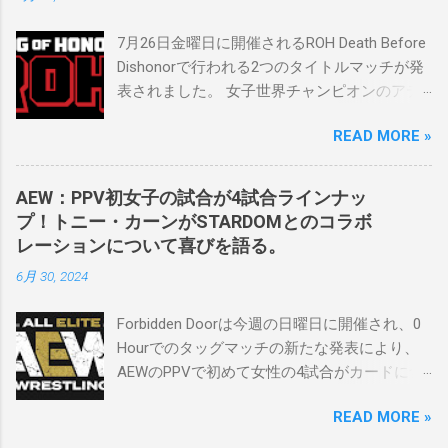
生活を認め、ベテランのレスラーと若手レス
ラーが一緒になって最高のショーをするのが
7月26日金曜日に開催されるROH Death Before
好きです。」 彼女は今、スケバンで重要な役
Dishonorで行われる2つのタイトルマッチが発
割を果たしています。 「今活躍している選手
表されました。 女子世界チャンピオンのアテ
をとても誇りに思い、応援しています。私の
ナは、クイーン・アミナタを相手にタイトル
好きなレスラー、一番気になるレスラーはス
READ MORE »
を防衛することになりました。この試合は木
ケバンのレスラーばかりです。私は彼らを私
曜日のROHで発表されました。アテナは5月か
の子供のように考えている」。 スケバンの最
ら活動を休止しており、リング上での欠場は
新のショーは5月末に行われました。日本の女
AEW：PPV初女子の試合が4試合ラインナッ
ストーリー上の負傷が原因とされています。
子プロレスリーグがロサンゼルスでデビュー
プ！トニー・カーンがSTARDOMとのコラボ
女子世界チャンピオンは5月の最後の試合で怪
し、5試合のカードが YouTube で公開されてい
レーションについて喜びを語る。
我の恐怖に苦しみましたが、それはストーリ
ます。メインイベントでは、スケバン世界チ
6月 30, 2024
ーの中で誇張されています。 アテナの「手
ャンピオンのコマンダーナカジマ選手が、中
先」ビリー・スタークスもDeath Before
野が見守る中、クラッシュ・ユウ選手を相手
Forbidden Doorは今週の日曜日に開催され、0
Dishonorでタイトルを防衛します。PPVでレッ
にタイトル防衛に成功しました。 「スケバン
Hourでのタッグマッチの新たな発表により、
ド・ベルベッドを相手にROH Women's TV 王
レスラーには無限の可能性を感じます。若く
AEWのPPVで初めて女性の4試合がカードに含
座の防衛戦を行います。 木曜日の放送では、
て才能のある力士がたくさんいます。今後も
まれることになりました。ショーの数日前に
リー・モリアーティーがROH Pure
スケバンがどこまで行くのか、コミッショナ
READ MORE »
行われたメディアとの電話会議で、AEWのト
Championship Proving Groundの試合でウィー
ーとして見守っていきたいと思います。」
ニー・カーンCEOは、今年のイベントに