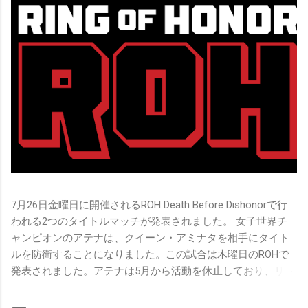
7月26日金曜日に開催されるROH Death Before Dishonorで行
われる2つのタイトルマッチが発表されました。 女子世界チ
ャンピオンのアテナは、クイーン・アミナタを相手にタイト
ルを防衛することになりました。この試合は木曜日のROHで
発表されました。アテナは5月から活動を休止しており、リン
グ上での欠場はストーリー上の負傷が原因とされています。
女子世界チャンピオンは5月の最後の試合で怪我の恐怖に苦し