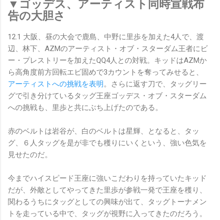
▼ゴッデス、アーティスト同時宣戦布
告の大胆さ
12.1 大阪、昼の大会で鹿島、中野に里歩を加えた4人で、渡
辺、林下、AZMのアーティスト・オブ・スターダム王者にビ
ー・プレストリーを加えたQQ4人との対戦。キッドはAZMか
ら高角度前方回転エビ固めで3カウントを奪ってみせると、
アーティストへの挑戦を表明
。さらに返す刀で、タッグリー
グで引き分けているタッグ王座ゴッデス・オブ・スターダム
への挑戦も、里歩と共にぶち上げたのである。
赤のベルトは岩谷が、白のベルトは星輝、となると、タッ
グ、６人タッグを是が非でも穫りにいくという、強い色気を
見せたのだ。
今までハイスピード王座に強いこだわりを持っていたキッド
だが、外敵としてやってきた里歩が参戦一発で王座を穫り、
関わるうちにタッグとしての興味が出て、タッグトーナメン
トを走っている中で、タッグが視野に入ってきたのだろう。