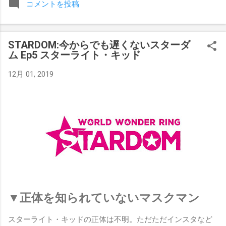
コメントを投稿
みましたが、それはストーリーの中で誇張されています。 ア
テナの「手先」ビリー・スタークスもDeath Before Dishonor
でタイトルを防衛します。PPVでレッド・ベルベッドを相手
STARDOM:今からでも遅くないスターダ
にROH Women's TV 王座の防衛戦を行います。 木曜日の放送
ム Ep5 スターライト・キッド
では、リー・モリアーティーがROH Pure Championship
Proving Groundの試合でウィーラー・ユータとタイムリミット
12月 01, 2019
で引き分けたので、チャンピオンシップへのチャンスを手に
入れましたが、まだPPVでは公式に発表されていません。
Wrestling Observer
▼正体を知られていないマスクマン
スターライト・キッドの正体は不明。ただただインスタなど