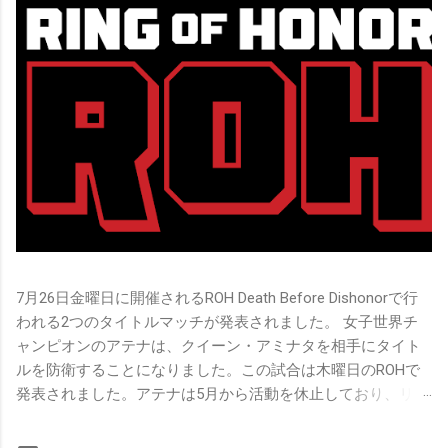
7月26日金曜日に開催されるROH Death Before Dishonorで行
われる2つのタイトルマッチが発表されました。 女子世界チ
ャンピオンのアテナは、クイーン・アミナタを相手にタイト
ルを防衛することになりました。この試合は木曜日のROHで
発表されました。アテナは5月から活動を休止しており、リン
グ上での欠場はストーリー上の負傷が原因とされています。
女子世界チャンピオンは5月の最後の試合で怪我の恐怖に苦し