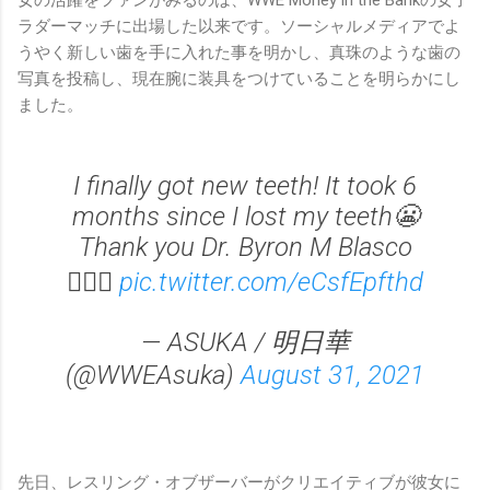
女の活躍をファンがみるのは、WWE Money in the Bankの女子
ラダーマッチに出場した以来です。ソーシャルメディアでよ
うやく新しい歯を手に入れた事を明かし、真珠のような歯の
写真を投稿し、現在腕に装具をつけていることを明らかにし
ました。
I finally got new teeth! It took 6
months since I lost my teeth😬
Thank you Dr. Byron M Blasco
👨🏼‍⚕️
pic.twitter.com/eCsfEpfthd
— ASUKA / 明日華
(@WWEAsuka)
August 31, 2021
先日、レスリング・オブザーバーがクリエイティブが彼女に