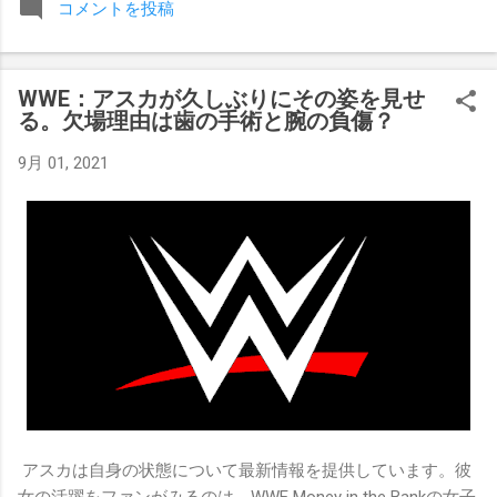
コメントを投稿
みましたが、それはストーリーの中で誇張されています。 ア
テナの「手先」ビリー・スタークスもDeath Before Dishonor
でタイトルを防衛します。PPVでレッド・ベルベッドを相手
WWE：アスカが久しぶりにその姿を見せ
にROH Women's TV 王座の防衛戦を行います。 木曜日の放送
る。欠場理由は歯の手術と腕の負傷？
では、リー・モリアーティーがROH Pure Championship
Proving Groundの試合でウィーラー・ユータとタイムリミット
9月 01, 2021
で引き分けたので、チャンピオンシップへのチャンスを手に
入れましたが、まだPPVでは公式に発表されていません。
Wrestling Observer
アスカは自身の状態について最新情報を提供しています。彼