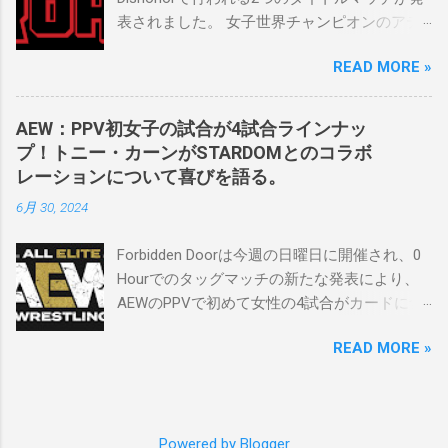
割を果たしています。 「今活躍している選手
表されました。 女子世界チャンピオンのアテ
をとても誇りに思い、応援しています。私の
ナは、クイーン・アミナタを相手にタイトル
好きなレスラー、一番気になるレスラーはス
READ MORE »
を防衛することになりました。この試合は木
ケバンのレスラーばかりです。私は彼らを私
曜日のROHで発表されました。アテナは5月か
の子供のように考えている」。 スケバンの最
ら活動を休止しており、リング上での欠場は
新のショーは5月末に行われました。日本の女
AEW：PPV初女子の試合が4試合ラインナッ
ストーリー上の負傷が原因とされています。
子プロレスリーグがロサンゼルスでデビュー
プ！トニー・カーンがSTARDOMとのコラボ
女子世界チャンピオンは5月の最後の試合で怪
し、5試合のカードが YouTube で公開されてい
レーションについて喜びを語る。
我の恐怖に苦しみましたが、それはストーリ
ます。メインイベントでは、スケバン世界チ
6月 30, 2024
ーの中で誇張されています。 アテナの「手
ャンピオンのコマンダーナカジマ選手が、中
先」ビリー・スタークスもDeath Before
野が見守る中、クラッシュ・ユウ選手を相手
Forbidden Doorは今週の日曜日に開催され、0
Dishonorでタイトルを防衛します。PPVでレッ
にタイトル防衛に成功しました。 「スケバン
Hourでのタッグマッチの新たな発表により、
ド・ベルベッドを相手にROH Women's TV 王
レスラーには無限の可能性を感じます。若く
AEWのPPVで初めて女性の4試合がカードに含
座の防衛戦を行います。 木曜日の放送では、
て才能のある力士がたくさんいます。今後も
まれることになりました。ショーの数日前に
リー・モリアーティーがROH Pure
スケバンがどこまで行くのか、コミッショナ
READ MORE »
行われたメディアとの電話会議で、AEWのト
Championship Proving Groundの試合でウィー
ーとして見守っていきたいと思います。」
ニー・カーンCEOは、今年のイベントに
ラー・ユータとタイムリミットで引き分けた
Sports illustrated
STARDOMから女性タレントを起用する意気込
ので、チャンピオンシップへのチャンスを手
みを語りました。 「STARDOMコラボレーショ
に入れましたが、まだPPVでは公式に発表され
Powered by Blogger
ンについて話すと、私はとても興奮していま