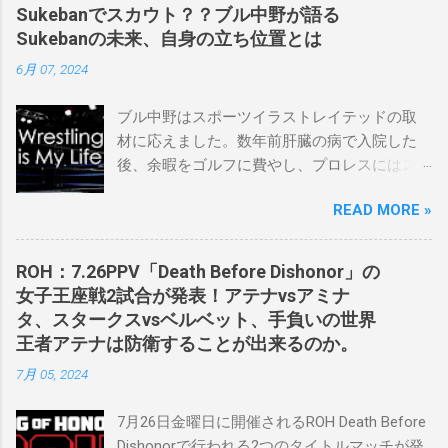
Sukebanでスカウト？？ブル中野が語る
Sukebanの未来、自身の立ち位置とは
6月 07, 2024
ブル中野はスポーツイラストレイテッドの取
材に応えました。数年前肝臓の病で入院した
後、余暇をゴルフに費やし、プロレスにはス
ケバンコミッショナーとして華々しく復帰し
READ MORE »
ました。なお、新しいプロモーションは無限
の可能性に満ちており、先日WWEのニック・
カーン社長にスカウトされました。 「私は
ROH：7.26PPV「Death Before Dishonor」の
2023年にスケバンのコミッショナーに任命さ
女子王座戦2試合が発表！アテナvsアミナ
れました。スケバンの醍醐味は、日本独自の
タ、スタークスvsベルベット、手負いの世界
文化の過去、現在、未来をリング上で見るこ
王者アテナは防衛することが出来るのか。
とができることです。何十年も前のスケバン
7月 05, 2024
生活を認め、ベテランのレスラーと若手レス
ラーが一緒になって最高のショーをするのが
7月26日金曜日に開催されるROH Death Before
好きです。」 彼女は今、スケバンで重要な役
Dishonorで行われる2つのタイトルマッチが発