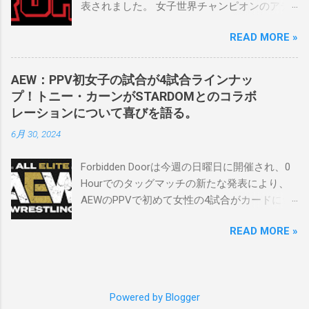
表されました。 女子世界チャンピオンのアテ
をとても誇りに思い、応援しています。私の
ナは、クイーン・アミナタを相手にタイトル
好きなレスラー、一番気になるレスラーはス
READ MORE »
を防衛することになりました。この試合は木
ケバンのレスラーばかりです。私は彼らを私
曜日のROHで発表されました。アテナは5月か
の子供のように考えている」。 スケバンの最
ら活動を休止しており、リング上での欠場は
新のショーは5月末に行われました。日本の女
AEW：PPV初女子の試合が4試合ラインナッ
ストーリー上の負傷が原因とされています。
子プロレスリーグがロサンゼルスでデビュー
プ！トニー・カーンがSTARDOMとのコラボ
女子世界チャンピオンは5月の最後の試合で怪
し、5試合のカードが YouTube で公開されてい
レーションについて喜びを語る。
我の恐怖に苦しみましたが、それはストーリ
ます。メインイベントでは、スケバン世界チ
6月 30, 2024
ーの中で誇張されています。 アテナの「手
ャンピオンのコマンダーナカジマ選手が、中
先」ビリー・スタークスもDeath Before
野が見守る中、クラッシュ・ユウ選手を相手
Forbidden Doorは今週の日曜日に開催され、0
Dishonorでタイトルを防衛します。PPVでレッ
にタイトル防衛に成功しました。 「スケバン
Hourでのタッグマッチの新たな発表により、
ド・ベルベッドを相手にROH Women's TV 王
レスラーには無限の可能性を感じます。若く
AEWのPPVで初めて女性の4試合がカードに含
座の防衛戦を行います。 木曜日の放送では、
て才能のある力士がたくさんいます。今後も
まれることになりました。ショーの数日前に
リー・モリアーティーがROH Pure
スケバンがどこまで行くのか、コミッショナ
READ MORE »
行われたメディアとの電話会議で、AEWのト
Championship Proving Groundの試合でウィー
ーとして見守っていきたいと思います。」
ニー・カーンCEOは、今年のイベントに
ラー・ユータとタイムリミットで引き分けた
Sports illustrated
STARDOMから女性タレントを起用する意気込
ので、チャンピオンシップへのチャンスを手
みを語りました。 「STARDOMコラボレーショ
に入れましたが、まだPPVでは公式に発表され
Powered by Blogger
ンについて話すと、私はとても興奮していま
ていません。 Wrestling Observer