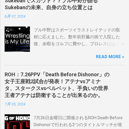
Sukebanでスカウト？？ブル中野が語る
Sukebanの未来、自身の立ち位置とは
6月 07, 2024
ブル中野はスポーツイラストレイテッドの取
材に応えました。数年前肝臓の病で入院した
後、余暇をゴルフに費やし、プロレスにはス
ケバンコミッショナーとして華々しく復帰し
READ MORE »
ました。なお、新しいプロモーションは無限
の可能性に満ちており、先日WWEのニック・
カーン社長にスカウトされました。 「私は
ROH：7.26PPV「Death Before Dishonor」の
2023年にスケバンのコミッショナーに任命さ
女子王座戦2試合が発表！アテナvsアミナ
れました。スケバンの醍醐味は、日本独自の
タ、スタークスvsベルベット、手負いの世界
文化の過去、現在、未来をリング上で見るこ
王者アテナは防衛することが出来るのか。
とができることです。何十年も前のスケバン
7月 05, 2024
生活を認め、ベテランのレスラーと若手レス
ラーが一緒になって最高のショーをするのが
7月26日金曜日に開催されるROH Death Before
好きです。」 彼女は今、スケバンで重要な役
Dishonorで行われる2つのタイトルマッチが発
割を果たしています。 「今活躍している選手