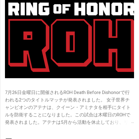
7月26日金曜日に開催されるROH Death Before Dishonorで行
われる2つのタイトルマッチが発表されました。 女子世界チ
ャンピオンのアテナは、クイーン・アミナタを相手にタイト
ルを防衛することになりました。この試合は木曜日のROHで
発表されました。アテナは5月から活動を休止しており、リン
グ上での欠場はストーリー上の負傷が原因とされています。
女子世界チャンピオンは5月の最後の試合で怪我の恐怖に苦し