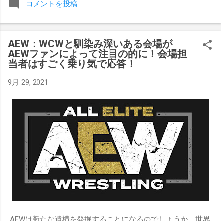
コメントを投稿
みましたが、それはストーリーの中で誇張されています。 ア
テナの「手先」ビリー・スタークスもDeath Before Dishonor
でタイトルを防衛します。PPVでレッド・ベルベッドを相手
AEW：WCWと馴染み深いある会場が
にROH Women's TV 王座の防衛戦を行います。 木曜日の放送
AEWファンによって注目の的に！会場担
では、リー・モリアーティーがROH Pure Championship
当者はすごく乗り気で応答！
Proving Groundの試合でウィーラー・ユータとタイムリミット
で引き分けたので、チャンピオンシップへのチャンスを手に
9月 29, 2021
入れましたが、まだPPVでは公式に発表されていません。
Wrestling Observer
AEWは新たな遺構を発掘することになるのでしょうか。世界