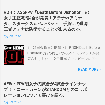
の可能性に満ちており、先日WWEのニック・
カーン社長にスカウトされました。 「私は
ROH：7.26PPV「Death Before Dishonor」の
2023年にスケバンのコミッショナーに任命さ
女子王座戦2試合が発表！アテナvsアミナ
れました。スケバンの醍醐味は、日本独自の
タ、スタークスvsベルベット、手負いの世界
文化の過去、現在、未来をリング上で見るこ
王者アテナは防衛することが出来るのか。
とができることです。何十年も前のスケバン
7月 05, 2024
生活を認め、ベテランのレスラーと若手レス
ラーが一緒になって最高のショーをするのが
7月26日金曜日に開催されるROH Death Before
好きです。」 彼女は今、スケバンで重要な役
Dishonorで行われる2つのタイトルマッチが発
割を果たしています。 「今活躍している選手
表されました。 女子世界チャンピオンのアテ
をとても誇りに思い、応援しています。私の
ナは、クイーン・アミナタを相手にタイトル
好きなレスラー、一番気になるレスラーはス
READ MORE »
を防衛することになりました。この試合は木
ケバンのレスラーばかりです。私は彼らを私
曜日のROHで発表されました。アテナは5月か
の子供のように考えている」。 スケバンの最
ら活動を休止しており、リング上での欠場は
新のショーは5月末に行われました。日本の女
AEW：PPV初女子の試合が4試合ラインナッ
ストーリー上の負傷が原因とされています。
子プロレスリーグがロサンゼルスでデビュー
プ！トニー・カーンがSTARDOMとのコラボ
女子世界チャンピオンは5月の最後の試合で怪
し、5試合のカードが YouTube で公開されてい
レーションについて喜びを語る。
我の恐怖に苦しみましたが、それはストーリ
ます。メインイベントでは、スケバン世界チ
6月 30, 2024
ーの中で誇張されています。 アテナの「手