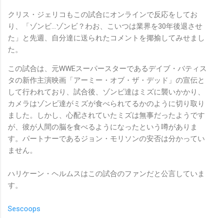
クリス・ジェリコもこの試合にオンラインで反応をしてお
り、「ゾンビ…ゾンビ？わお、こいつは業界を30年後退させ
た」と先週、自分達に送られたコメントを揶揄してみせまし
た。
この試合は、元WWEスーパースターであるデイブ・バティス
タの新作主演映画「アーミー・オブ・ザ・デッド」の宣伝と
して行われており、試合後、ゾンビ達はミズに襲いかかり、
カメラはゾンビ達がミズが食べられてるかのように切り取り
ました。しかし、心配されていたミズは無事だったようです
が、彼が人間の脳を食べるようになったという噂がありま
す。パートナーであるジョン・モリソンの安否は分かってい
ません。
ハリケーン・ヘルムスはこの試合のファンだと公言していま
す。
Sescoops