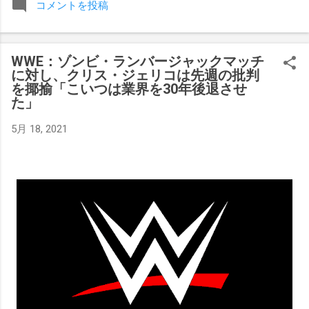
コメントを投稿
みましたが、それはストーリーの中で誇張されています。 ア
テナの「手先」ビリー・スタークスもDeath Before Dishonor
でタイトルを防衛します。PPVでレッド・ベルベッドを相手
WWE：ゾンビ・ランバージャックマッチ
にROH Women's TV 王座の防衛戦を行います。 木曜日の放送
に対し、クリス・ジェリコは先週の批判
では、リー・モリアーティーがROH Pure Championship
を揶揄「こいつは業界を30年後退させ
Proving Groundの試合でウィーラー・ユータとタイムリミット
た」
で引き分けたので、チャンピオンシップへのチャンスを手に
入れましたが、まだPPVでは公式に発表されていません。
5月 18, 2021
Wrestling Observer