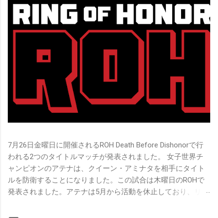
7月26日金曜日に開催されるROH Death Before Dishonorで行
われる2つのタイトルマッチが発表されました。 女子世界チ
ャンピオンのアテナは、クイーン・アミナタを相手にタイト
ルを防衛することになりました。この試合は木曜日のROHで
発表されました。アテナは5月から活動を休止しており、リン
グ上での欠場はストーリー上の負傷が原因とされています。
女子世界チャンピオンは5月の最後の試合で怪我の恐怖に苦し