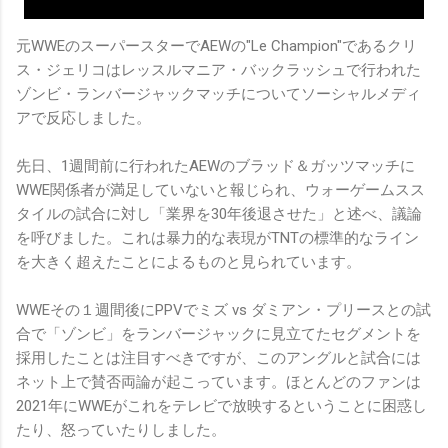
元WWEのスーパースターでAEWの"Le Champion"であるクリ
ス・ジェリコはレッスルマニア・バックラッシュで行われた
ゾンビ・ランバージャックマッチについてソーシャルメディ
アで反応しました。
先日、1週間前に行われたAEWのブラッド＆ガッツマッチに
WWE関係者が満足していないと報じられ、ウォーゲームスス
タイルの試合に対し「業界を30年後退させた」と述べ、議論
を呼びました。これは暴力的な表現がTNTの標準的なライン
を大きく超えたことによるものと見られています。
WWEその１週間後にPPVでミズ vs ダミアン・プリースとの試
合で「ゾンビ」をランバージャックに見立てたセグメントを
採用したことは注目すべきですが、このアングルと試合には
ネット上で賛否両論が起こっています。ほとんどのファンは
2021年にWWEがこれをテレビで放映するということに困惑し
たり、怒っていたりしました。