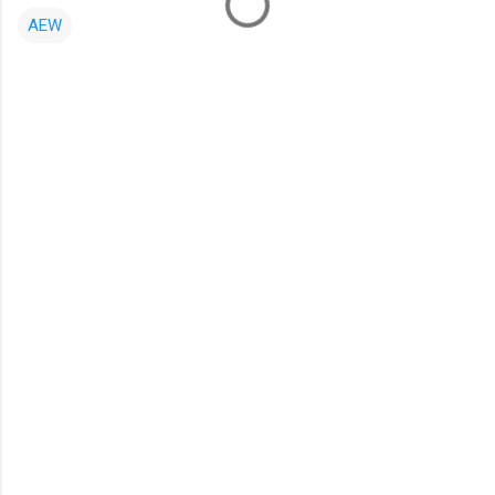
AEW
コ
メ
ン
ト