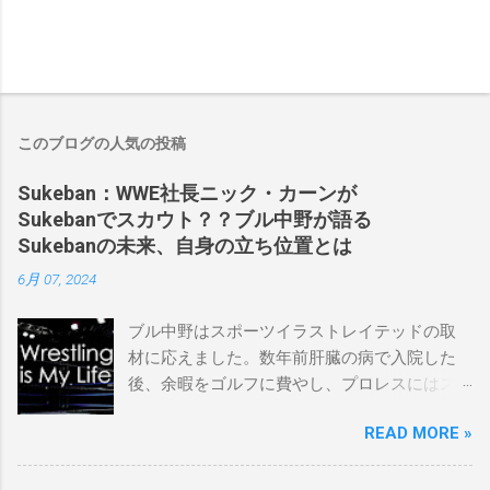
このブログの人気の投稿
Sukeban：WWE社長ニック・カーンが
Sukebanでスカウト？？ブル中野が語る
Sukebanの未来、自身の立ち位置とは
6月 07, 2024
ブル中野はスポーツイラストレイテッドの取
材に応えました。数年前肝臓の病で入院した
後、余暇をゴルフに費やし、プロレスにはス
ケバンコミッショナーとして華々しく復帰し
READ MORE »
ました。なお、新しいプロモーションは無限
の可能性に満ちており、先日WWEのニック・
カーン社長にスカウトされました。 「私は