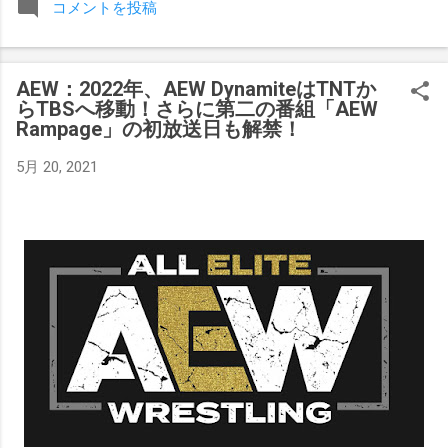
コメントを投稿
みましたが、それはストーリーの中で誇張されています。 ア
テナの「手先」ビリー・スタークスもDeath Before Dishonor
でタイトルを防衛します。PPVでレッド・ベルベッドを相手
AEW：2022年、AEW DynamiteはTNTか
にROH Women's TV 王座の防衛戦を行います。 木曜日の放送
らTBSへ移動！さらに第二の番組「AEW
では、リー・モリアーティーがROH Pure Championship
Rampage」の初放送日も解禁！
Proving Groundの試合でウィーラー・ユータとタイムリミット
で引き分けたので、チャンピオンシップへのチャンスを手に
5月 20, 2021
入れましたが、まだPPVでは公式に発表されていません。
Wrestling Observer