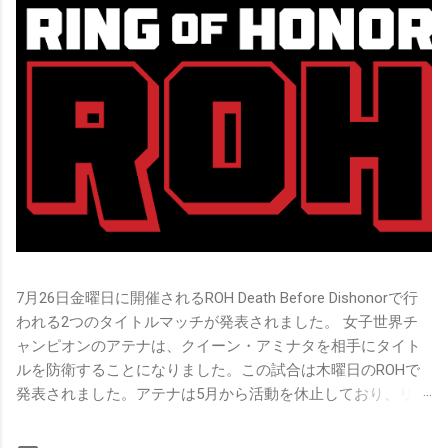
7月26日金曜日に開催されるROH Death Before Dishonorで行
われる2つのタイトルマッチが発表されました。 女子世界チ
ャンピオンのアテナは、クイーン・アミナタを相手にタイト
ルを防衛することになりました。この試合は木曜日のROHで
発表されました。アテナは5月から活動を休止しており、リン
グ上での欠場はストーリー上の負傷が原因とされています。
女子世界チャンピオンは5月の最後の試合で怪我の恐怖に苦し