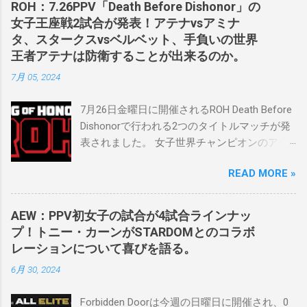
ROH：7.26PPV「Death Before Dishonor」の
2023年にスケバンのコミッショナーに任命さ
女子王座戦2試合が発表！アテナvsアミナ
れました。スケバンの醍醐味は、日本独自の
タ、スタークスvsベルベット、手負いの世界
文化の過去、現在、未来をリング上で見るこ
王者アテナは防衛することが出来るのか。
とができることです。何十年も前のスケバン
7月 05, 2024
生活を認め、ベテランのレスラーと若手レス
ラーが一緒になって最高のショーをするのが
7月26日金曜日に開催されるROH Death Before
好きです。」 彼女は今、スケバンで重要な役
Dishonorで行われる2つのタイトルマッチが発
割を果たしています。 「今活躍している選手
表されました。 女子世界チャンピオンのアテ
をとても誇りに思い、応援しています。私の
ナは、クイーン・アミナタを相手にタイトル
好きなレスラー、一番気になるレスラーはス
READ MORE »
を防衛することになりました。この試合は木
ケバンのレスラーばかりです。私は彼らを私
曜日のROHで発表されました。アテナは5月か
の子供のように考えている」。 スケバンの最
ら活動を休止しており、リング上での欠場は
新のショーは5月末に行われました。日本の女
AEW：PPV初女子の試合が4試合ラインナッ
ストーリー上の負傷が原因とされています。
子プロレスリーグがロサンゼルスでデビュー
プ！トニー・カーンがSTARDOMとのコラボ
女子世界チャンピオンは5月の最後の試合で怪
し、5試合のカードが YouTube で公開されてい
レーションについて喜びを語る。
我の恐怖に苦しみましたが、それはストーリ
ます。メインイベントでは、スケバン世界チ
6月 30, 2024
ーの中で誇張されています。 アテナの「手
ャンピオンのコマンダーナカジマ選手が、中
先」ビリー・スタークスもDeath Before
野が見守る中、クラッシュ・ユウ選手を相手
Forbidden Doorは今週の日曜日に開催され、0