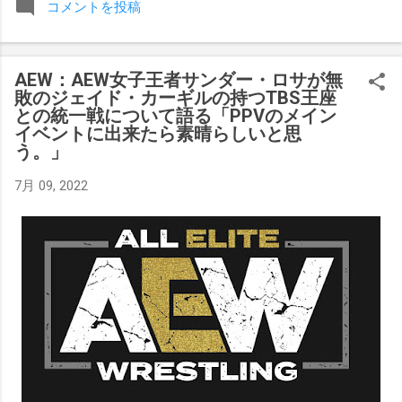
コメントを投稿
みましたが、それはストーリーの中で誇張されています。 ア
テナの「手先」ビリー・スタークスもDeath Before Dishonor
でタイトルを防衛します。PPVでレッド・ベルベッドを相手
AEW：AEW女子王者サンダー・ロサが無
にROH Women's TV 王座の防衛戦を行います。 木曜日の放送
敗のジェイド・カーギルの持つTBS王座
では、リー・モリアーティーがROH Pure Championship
との統一戦について語る「PPVのメイン
Proving Groundの試合でウィーラー・ユータとタイムリミット
イベントに出来たら素晴らしいと思
で引き分けたので、チャンピオンシップへのチャンスを手に
う。」
入れましたが、まだPPVでは公式に発表されていません。
7月 09, 2022
Wrestling Observer