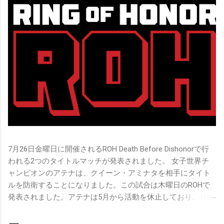
7月26日金曜日に開催されるROH Death Before Dishonorで行
われる2つのタイトルマッチが発表されました。 女子世界チ
ャンピオンのアテナは、クイーン・アミナタを相手にタイト
ルを防衛することになりました。この試合は木曜日のROHで
発表されました。アテナは5月から活動を休止しており、リン
グ上での欠場はストーリー上の負傷が原因とされています。
女子世界チャンピオンは5月の最後の試合で怪我の恐怖に苦し