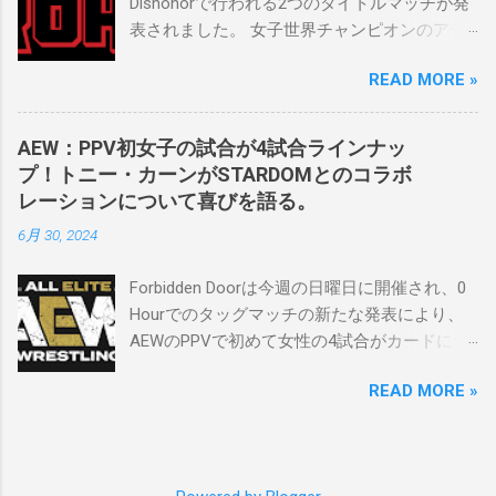
Dishonorで行われる2つのタイトルマッチが発
割を果たしています。 「今活躍している選手
表されました。 女子世界チャンピオンのアテ
をとても誇りに思い、応援しています。私の
ナは、クイーン・アミナタを相手にタイトル
好きなレスラー、一番気になるレスラーはス
READ MORE »
を防衛することになりました。この試合は木
ケバンのレスラーばかりです。私は彼らを私
曜日のROHで発表されました。アテナは5月か
の子供のように考えている」。 スケバンの最
ら活動を休止しており、リング上での欠場は
新のショーは5月末に行われました。日本の女
AEW：PPV初女子の試合が4試合ラインナッ
ストーリー上の負傷が原因とされています。
子プロレスリーグがロサンゼルスでデビュー
プ！トニー・カーンがSTARDOMとのコラボ
女子世界チャンピオンは5月の最後の試合で怪
し、5試合のカードが YouTube で公開されてい
レーションについて喜びを語る。
我の恐怖に苦しみましたが、それはストーリ
ます。メインイベントでは、スケバン世界チ
6月 30, 2024
ーの中で誇張されています。 アテナの「手
ャンピオンのコマンダーナカジマ選手が、中
先」ビリー・スタークスもDeath Before
野が見守る中、クラッシュ・ユウ選手を相手
Forbidden Doorは今週の日曜日に開催され、0
Dishonorでタイトルを防衛します。PPVでレッ
にタイトル防衛に成功しました。 「スケバン
Hourでのタッグマッチの新たな発表により、
ド・ベルベッドを相手にROH Women's TV 王
レスラーには無限の可能性を感じます。若く
AEWのPPVで初めて女性の4試合がカードに含
座の防衛戦を行います。 木曜日の放送では、
て才能のある力士がたくさんいます。今後も
まれることになりました。ショーの数日前に
リー・モリアーティーがROH Pure
スケバンがどこまで行くのか、コミッショナ
READ MORE »
行われたメディアとの電話会議で、AEWのト
Championship Proving Groundの試合でウィー
ーとして見守っていきたいと思います。」
ニー・カーンCEOは、今年のイベントに
ラー・ユータとタイムリミットで引き分けた
Sports illustrated
STARDOMから女性タレントを起用する意気込
ので、チャンピオンシップへのチャンスを手
みを語りました。 「STARDOMコラボレーショ
に入れましたが、まだPPVでは公式に発表され