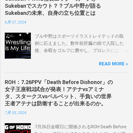
Sukebanでスカウト？？ブル中野が語る
Sukebanの未来、自身の立ち位置とは
6月 07, 2024
ブル中野はスポーツイラストレイテッドの取
材に応えました。数年前肝臓の病で入院した
後、余暇をゴルフに費やし、プロレスにはス
ケバンコミッショナーとして華々しく復帰し
READ MORE »
ました。なお、新しいプロモーションは無限
の可能性に満ちており、先日WWEのニック・
カーン社長にスカウトされました。 「私は
ROH：7.26PPV「Death Before Dishonor」の
2023年にスケバンのコミッショナーに任命さ
女子王座戦2試合が発表！アテナvsアミナ
れました。スケバンの醍醐味は、日本独自の
タ、スタークスvsベルベット、手負いの世界
文化の過去、現在、未来をリング上で見るこ
王者アテナは防衛することが出来るのか。
とができることです。何十年も前のスケバン
7月 05, 2024
生活を認め、ベテランのレスラーと若手レス
ラーが一緒になって最高のショーをするのが
7月26日金曜日に開催されるROH Death Before
好きです。」 彼女は今、スケバンで重要な役