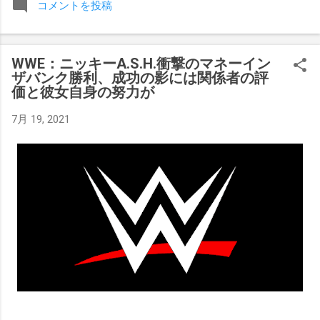
コメントを投稿
みましたが、それはストーリーの中で誇張されています。 ア
テナの「手先」ビリー・スタークスもDeath Before Dishonor
でタイトルを防衛します。PPVでレッド・ベルベッドを相手
WWE：ニッキーA.S.H.衝撃のマネーイン
にROH Women's TV 王座の防衛戦を行います。 木曜日の放送
ザバンク勝利、成功の影には関係者の評
では、リー・モリアーティーがROH Pure Championship
価と彼女自身の努力が
Proving Groundの試合でウィーラー・ユータとタイムリミット
で引き分けたので、チャンピオンシップへのチャンスを手に
7月 19, 2021
入れましたが、まだPPVでは公式に発表されていません。
Wrestling Observer