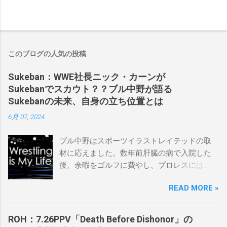
このブログの人気の投稿
Sukeban：WWE社長ニック・カーンが
Sukebanでスカウト？？ブル中野が語る
Sukebanの未来、自身の立ち位置とは
6月 07, 2024
ブル中野はスポーツイラストレイテッドの取
材に応えました。数年前肝臓の病で入院した
後、余暇をゴルフに費やし、プロレスにはス
ケバンコミッショナーとして華々しく復帰し
READ MORE »
ました。なお、新しいプロモーションは無限
の可能性に満ちており、先日WWEのニック・
カーン社長にスカウトされました。 「私は
ROH：7.26PPV「Death Before Dishonor」の
2023年にスケバンのコミッショナーに任命さ