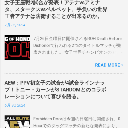
女子王座戦2試合が発表！アテナvsアミナ
れました。スケバンの醍醐味は、日本独自の
タ、スタークスvsベルベット、手負いの世界
文化の過去、現在、未来をリング上で見るこ
王者アテナは防衛することが出来るのか。
とができることです。何十年も前のスケバン
7月 05, 2024
生活を認め、ベテランのレスラーと若手レス
ラーが一緒になって最高のショーをするのが
7月26日金曜日に開催されるROH Death Before
好きです。」 彼女は今、スケバンで重要な役
Dishonorで行われる2つのタイトルマッチが発
割を果たしています。 「今活躍している選手
表されました。 女子世界チャンピオンのアテ
をとても誇りに思い、応援しています。私の
ナは、クイーン・アミナタを相手にタイトル
好きなレスラー、一番気になるレスラーはス
READ MORE »
を防衛することになりました。この試合は木
ケバンのレスラーばかりです。私は彼らを私
曜日のROHで発表されました。アテナは5月か
の子供のように考えている」。 スケバンの最
ら活動を休止しており、リング上での欠場は
新のショーは5月末に行われました。日本の女
AEW：PPV初女子の試合が4試合ラインナッ
ストーリー上の負傷が原因とされています。
子プロレスリーグがロサンゼルスでデビュー
プ！トニー・カーンがSTARDOMとのコラボ
女子世界チャンピオンは5月の最後の試合で怪
し、5試合のカードが YouTube で公開されてい
レーションについて喜びを語る。
我の恐怖に苦しみましたが、それはストーリ
ます。メインイベントでは、スケバン世界チ
6月 30, 2024
ーの中で誇張されています。 アテナの「手
ャンピオンのコマンダーナカジマ選手が、中
先」ビリー・スタークスもDeath Before
野が見守る中、クラッシュ・ユウ選手を相手
Forbidden Doorは今週の日曜日に開催され、0
Dishonorでタイトルを防衛します。PPVでレッ
にタイトル防衛に成功しました。 「スケバン
Hourでのタッグマッチの新たな発表により、
ド・ベルベッドを相手にROH Women's TV 王