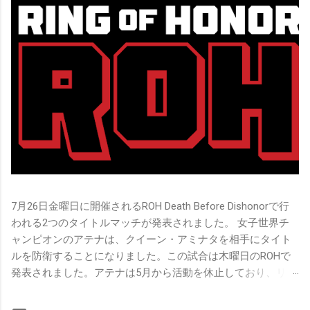
7月26日金曜日に開催されるROH Death Before Dishonorで行
われる2つのタイトルマッチが発表されました。 女子世界チ
ャンピオンのアテナは、クイーン・アミナタを相手にタイト
ルを防衛することになりました。この試合は木曜日のROHで
発表されました。アテナは5月から活動を休止しており、リン
グ上での欠場はストーリー上の負傷が原因とされています。
女子世界チャンピオンは5月の最後の試合で怪我の恐怖に苦し