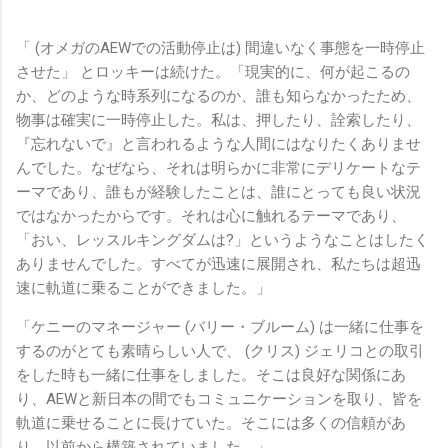
「 (オメガのAEWでの活動停止は) 間違いなく事態を一時停止
させた」 とロッキーは続けた。「現実的に、何が起こるの
か、どのような時系列になるのか、誰も知らなかったため、
物事は確実に一時停止した。私は、押したり、詮索したり、
『忘れないで』と言われるような人間にはなりたくありませ
んでした。なぜなら、それは明らかに非常にデリケートなテ
ーマであり、誰もが経験したことは、誰にとっても良い状況
ではなかったからです。それは心に触れるテーマであり、
「おい、レッスルキングダムは?」というようなことはしたく
ありませんでした。すべてが迅速に展開され、私たちは超迅
速に軌道に乗ることができました。」
「ケニーのマネージャー (バリー・ブルーム) は一緒に仕事を
するのがとても素晴らしい人で、 (クリス) ジェリコとの取引
をした時も一緒に仕事をしました。そこは良好な関係にあ
り、AEWと新日本の間でもコミュニケーションを取り、皆を
軌道に乗せることに長けていた。そこには多くの信頼があ
り、以前から構築されていました。」