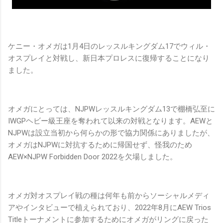
ケニー・オメガは1月4日のレッスルキングダム17でウィル・
オスプレイと対戦し、新日本プロレスに復帰することになり
ました。
オメガにとっては、NJPWレッスルキングダム13で棚橋弘至に
IWGPヘビー級王座を奪われて以来の対戦となります。AEWと
NJPWは設立当初から何らかの形で協力関係にありましたが、
オメガはNJPWに対抗するために帰国せず、怪我のため
AEW×NJPW Forbidden Door 2022を欠場しました。
オメガ対オスプレイ戦の種は何年も前からソーシャルメディ
アやインタビューで植えられており、2022年8月にAEW Trios
Titleトーナメントに参加するためにオメガがリングに戻った