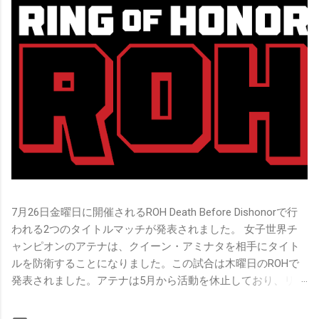
7月26日金曜日に開催されるROH Death Before Dishonorで行
われる2つのタイトルマッチが発表されました。 女子世界チ
ャンピオンのアテナは、クイーン・アミナタを相手にタイト
ルを防衛することになりました。この試合は木曜日のROHで
発表されました。アテナは5月から活動を休止しており、リン
グ上での欠場はストーリー上の負傷が原因とされています。
女子世界チャンピオンは5月の最後の試合で怪我の恐怖に苦し