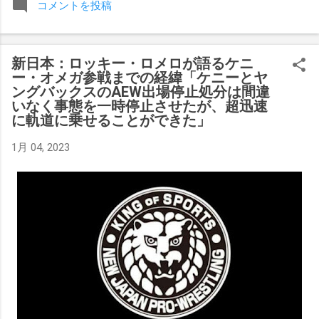
コメントを投稿
みましたが、それはストーリーの中で誇張されています。 ア
テナの「手先」ビリー・スタークスもDeath Before Dishonor
でタイトルを防衛します。PPVでレッド・ベルベッドを相手
新日本：ロッキー・ロメロが語るケニ
にROH Women's TV 王座の防衛戦を行います。 木曜日の放送
ー・オメガ参戦までの経緯「ケニーとヤ
では、リー・モリアーティーがROH Pure Championship
ングバックスのAEW出場停止処分は間違
Proving Groundの試合でウィーラー・ユータとタイムリミット
いなく事態を一時停止させたが、超迅速
で引き分けたので、チャンピオンシップへのチャンスを手に
に軌道に乗せることができた」
入れましたが、まだPPVでは公式に発表されていません。
1月 04, 2023
Wrestling Observer