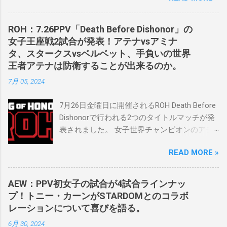
の可能性に満ちており、先日WWEのニック・
カーン社長にスカウトされました。 「私は
ROH：7.26PPV「Death Before Dishonor」の
2023年にスケバンのコミッショナーに任命さ
女子王座戦2試合が発表！アテナvsアミナ
れました。スケバンの醍醐味は、日本独自の
タ、スタークスvsベルベット、手負いの世界
文化の過去、現在、未来をリング上で見るこ
王者アテナは防衛することが出来るのか。
とができることです。何十年も前のスケバン
7月 05, 2024
生活を認め、ベテランのレスラーと若手レス
ラーが一緒になって最高のショーをするのが
7月26日金曜日に開催されるROH Death Before
好きです。」 彼女は今、スケバンで重要な役
Dishonorで行われる2つのタイトルマッチが発
割を果たしています。 「今活躍している選手
表されました。 女子世界チャンピオンのアテ
をとても誇りに思い、応援しています。私の
ナは、クイーン・アミナタを相手にタイトル
好きなレスラー、一番気になるレスラーはス
READ MORE »
を防衛することになりました。この試合は木
ケバンのレスラーばかりです。私は彼らを私
曜日のROHで発表されました。アテナは5月か
の子供のように考えている」。 スケバンの最
ら活動を休止しており、リング上での欠場は
新のショーは5月末に行われました。日本の女
AEW：PPV初女子の試合が4試合ラインナッ
ストーリー上の負傷が原因とされています。
子プロレスリーグがロサンゼルスでデビュー
プ！トニー・カーンがSTARDOMとのコラボ
女子世界チャンピオンは5月の最後の試合で怪
し、5試合のカードが YouTube で公開されてい
レーションについて喜びを語る。
我の恐怖に苦しみましたが、それはストーリ
ます。メインイベントでは、スケバン世界チ
6月 30, 2024