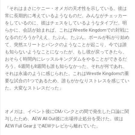
「それはまさにケニー・オメガの天才性を示している。彼は
常に長期的に考えているようなものだ。みんながチェッカー
をしているのに、彼はチェスをしているようなタイプだ。明
らかに、会話が始まれば、これはWrestle Kingdomでの対戦に
なるのだろうか?ええ、たぶん、たぶん。ボールが転がり始め
て、突然エリートとパンクのようなことが起こり、今では誰
も知らないようなことになったが、もし彼が戻ってきたら、
おそらく時間内にレッスルキングダムをやることができるだ
ろう。6週間も8週間も誰も知らなかった、それが何であれ、
それは永遠のように感じられた。これはWrestle Kingdomの重
要な試合の1つであるため、誰もがかなりストレスを感じてい
た。大変なストレスだった」
オメガは、イベント後にCMパンクとの間で発生した口論に関
与したため、AEW All Out後に出場停止処分を受けた。彼は
AEW Full GearまでAEWテレビから離れていた。