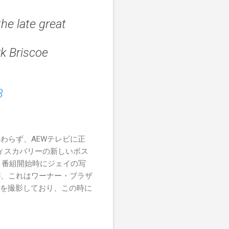
he late great
rk Briscoe
3
わらず、AEWテレビに正
ーズディスカバリーの新しいボス
は、番組開始時にジェイの写
が、これはワーナー・ブラザ
ーを撮影しており、この時に