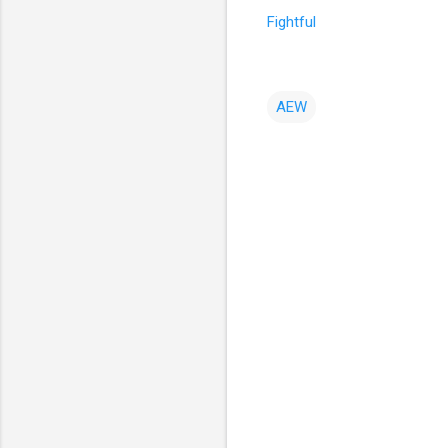
Fightful
AEW
コ
メ
ン
ト