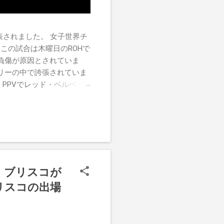
チが発表されました。 女子世界チ
この試合は木曜日のROHで
負傷が原因とされていま
リーの中で誇張されていま
す。PPVでレッド・ベルベッ
ーがROH Pure
けたので、チャンピオンシップへ
r
ク・ブリスコが
リスコの出場