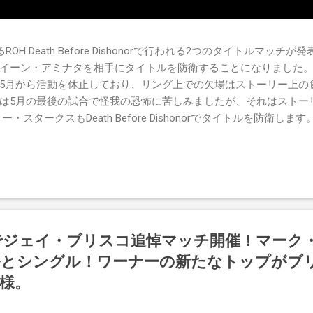
OH Death Before Dishonorで行われる2つのタイトルマッ
イーン・アミナタを相手にタイトルを防衛することになりました。
5月から活動を休止しており、リング上での欠場はストーリー上の
は5月の最後の試合で怪我の恐怖に苦しみましたが、それはストー
・スタークスもDeath Before Dishonorでタイトルを防衛しま
's TV 王座の防衛戦を行います。 木曜日の放送では、リー・モリアーティ
oving Groundの試合でウィーラー・ユータとタイムリミットで引き分
まだPPVでは公式に発表されていません。 Wrestling Observe
iteでジェイ・ブリスコ追悼マッチ開催！マー
ルとシングル！ワーナーの新たなトップがブ
様。