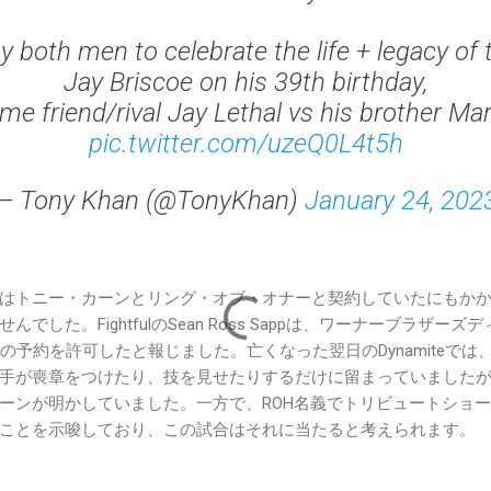
 both men to celebrate the life + legacy of t
Jay Briscoe on his 39th birthday,
ime friend/rival Jay Lethal vs his brother Ma
pic.twitter.com/uzeQ0L4t5h
— Tony Khan (@TonyKhan)
January 24, 202
はトニー・カーンとリング・オブ・オナーと契約していたにもかか
でした。FightfulのSean Ross Sappは、ワーナーブラザ
の予約を許可したと報じました。亡くなった翌日のDynamiteで
手が喪章をつけたり、技を見せたりするだけに留まっていました
ーンが明かしていました。一方で、ROH名義でトリビュートショ
ことを示唆しており、この試合はそれに当たると考えられます。