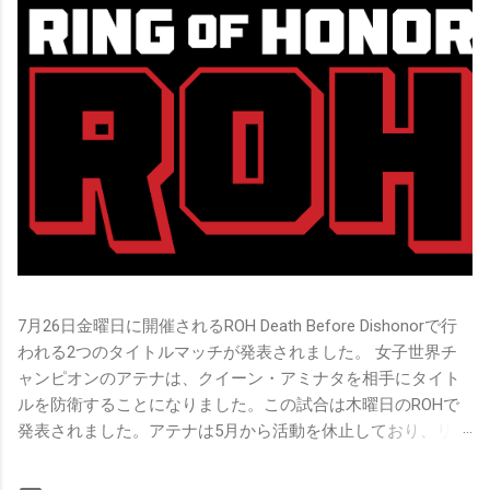
7月26日金曜日に開催されるROH Death Before Dishonorで行
われる2つのタイトルマッチが発表されました。 女子世界チ
ャンピオンのアテナは、クイーン・アミナタを相手にタイト
ルを防衛することになりました。この試合は木曜日のROHで
発表されました。アテナは5月から活動を休止しており、リン
グ上での欠場はストーリー上の負傷が原因とされています。
女子世界チャンピオンは5月の最後の試合で怪我の恐怖に苦し