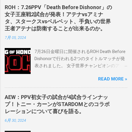
カーン社長にスカウトされました。 「私は
ROH：7.26PPV「Death Before Dishonor」の
2023年にスケバンのコミッショナーに任命さ
女子王座戦2試合が発表！アテナvsアミナ
れました。スケバンの醍醐味は、日本独自の
タ、スタークスvsベルベット、手負いの世界
文化の過去、現在、未来をリング上で見るこ
王者アテナは防衛することが出来るのか。
とができることです。何十年も前のスケバン
7月 05, 2024
生活を認め、ベテランのレスラーと若手レス
ラーが一緒になって最高のショーをするのが
7月26日金曜日に開催されるROH Death Before
好きです。」 彼女は今、スケバンで重要な役
Dishonorで行われる2つのタイトルマッチが発
割を果たしています。 「今活躍している選手
表されました。 女子世界チャンピオンのアテ
をとても誇りに思い、応援しています。私の
ナは、クイーン・アミナタを相手にタイトル
好きなレスラー、一番気になるレスラーはス
READ MORE »
を防衛することになりました。この試合は木
ケバンのレスラーばかりです。私は彼らを私
曜日のROHで発表されました。アテナは5月か
の子供のように考えている」。 スケバンの最
ら活動を休止しており、リング上での欠場は
新のショーは5月末に行われました。日本の女
AEW：PPV初女子の試合が4試合ラインナッ
ストーリー上の負傷が原因とされています。
子プロレスリーグがロサンゼルスでデビュー
プ！トニー・カーンがSTARDOMとのコラボ
女子世界チャンピオンは5月の最後の試合で怪
し、5試合のカードが YouTube で公開されてい
レーションについて喜びを語る。
我の恐怖に苦しみましたが、それはストーリ
ます。メインイベントでは、スケバン世界チ
6月 30, 2024
ーの中で誇張されています。 アテナの「手
ャンピオンのコマンダーナカジマ選手が、中
先」ビリー・スタークスもDeath Before
野が見守る中、クラッシュ・ユウ選手を相手