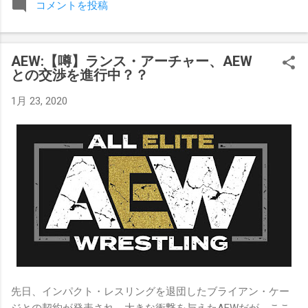
コメントを投稿
みましたが、それはストーリーの中で誇張されています。 ア
テナの「手先」ビリー・スタークスもDeath Before Dishonor
でタイトルを防衛します。PPVでレッド・ベルベッドを相手
AEW:【噂】ランス・アーチャー、AEW
にROH Women's TV 王座の防衛戦を行います。 木曜日の放送
との交渉を進行中？？
では、リー・モリアーティーがROH Pure Championship
Proving Groundの試合でウィーラー・ユータとタイムリミット
1月 23, 2020
で引き分けたので、チャンピオンシップへのチャンスを手に
入れましたが、まだPPVでは公式に発表されていません。
Wrestling Observer
先日、インパクト・レスリングを退団したブライアン・ケー