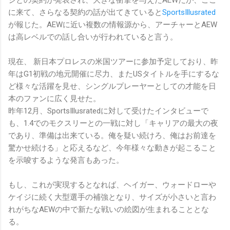
ジとの契約が発表され、大きな衝撃を与えたAEWだが、ここ
に来て、さらなる契約の話が出てきていると
SportsIllusrated
が報じた。AEWに近い複数の情報源から、アーチャーとAEW
は高レベルでの話し合いが行われていると言う。
現在、 新日本プロレスの米国ツアーに参加予定しており、昨
年はG1初戦の地元開催に尽力、またUSタイトルを手にするな
ど様々な活躍を見せ、シングルプレーヤーとしての才能を日
本のファンに広く見せた。
昨年12月、SportsIllusratedに対して受けたインタビューで
も、1.4でのモクスリーとの一戦に対し「キャリアの最大の夜
であり、準備は出来ている。俺を疑い続けろ、俺はお前達を
驚かせ続ける」と応えるなど、今年様々な動きが起こること
を示唆するような発言もあった。
もし、これが実現するとなれば、ヘイガー、ウォードローや
ケイジに続く大型選手の補強となり、サイズが小さいと言わ
れがちなAEWの中で新たな戦いの絵図が生まれることとな
る。