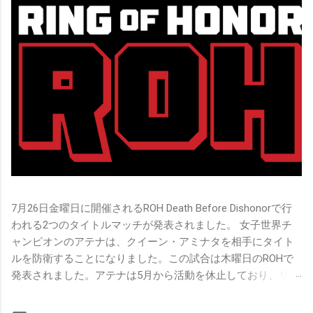
7月26日金曜日に開催されるROH Death Before Dishonorで行
われる2つのタイトルマッチが発表されました。 女子世界チ
ャンピオンのアテナは、クイーン・アミナタを相手にタイト
ルを防衛することになりました。この試合は木曜日のROHで
発表されました。アテナは5月から活動を休止しており、リン
グ上での欠場はストーリー上の負傷が原因とされています。
女子世界チャンピオンは5月の最後の試合で怪我の恐怖に苦し