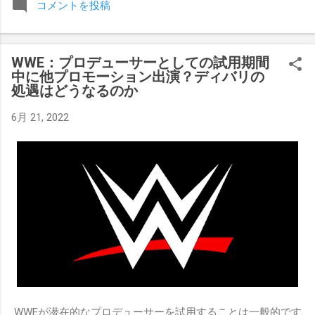
コメントを投稿
みましたが、それはストーリーの中で誇張されています。 ア
テナの「手先」ビリー・スタークスもDeath Before Dishonor
でタイトルを防衛します。PPVでレッド・ベルベッドを相手
WWE：プロデューサーとしての試用期間
にROH Women's TV 王座の防衛戦を行います。 木曜日の放送
中に他プロモーション出演？ディバリの
では、リー・モリアーティーがROH Pure Championship
処遇はどうなるのか
Proving Groundの試合でウィーラー・ユータとタイムリミット
で引き分けたので、チャンピオンシップへのチャンスを手に
6月 21, 2022
入れましたが、まだPPVでは公式に発表されていません。
Wrestling Observer
WWEが潜在的なプロデューサーを試用することは一般的です