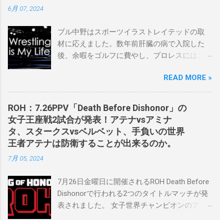
6月 07, 2024
ブル中野はスポーツイラストレイテッドの取
材に応えました。数年前肝臓の病で入院した
後、余暇をゴルフに費やし、プロレスにはス
ケバンコミッショナーとして華々しく復帰し
READ MORE »
ました。なお、新しいプロモーションは無限
の可能性に満ちており、先日WWEのニック・
カーン社長にスカウトされました。 「私は
ROH：7.26PPV「Death Before Dishonor」の
2023年にスケバンのコミッショナーに任命さ
女子王座戦2試合が発表！アテナvsアミナ
れました。スケバンの醍醐味は、日本独自の
タ、スタークスvsベルベット、手負いの世界
文化の過去、現在、未来をリング上で見るこ
王者アテナは防衛することが出来るのか。
とができることです。何十年も前のスケバン
7月 05, 2024
生活を認め、ベテランのレスラーと若手レス
ラーが一緒になって最高のショーをするのが
7月26日金曜日に開催されるROH Death Before
好きです。」 彼女は今、スケバンで重要な役
Dishonorで行われる2つのタイトルマッチが発
割を果たしています。 「今活躍している選手
表されました。 女子世界チャンピオンのアテ
をとても誇りに思い、応援しています。私の
ナは、クイーン・アミナタを相手にタイトル