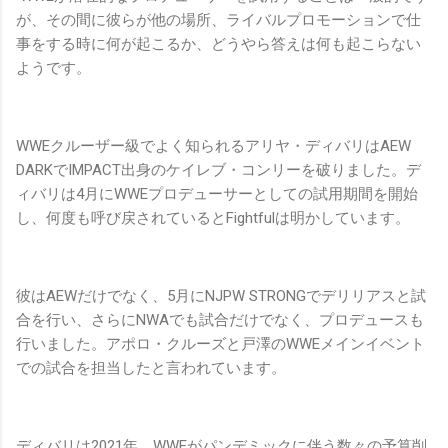
が、その間に彼らが他の場所、ライバルプロモーションで仕
事をする時に何が起こるか、どうやら答えは何も起こらない
ようです。
WWEクルーザー級でよく知られるアリヤ・ディバリはAEW
DARKでIMPACT出身のケイレブ・コンリーを破りました。デ
ィバリは4月にWWEプロデューサーとしての試用期間を開始
し、何度も呼び戻されているとFightfulは明かしています。
彼はAEWだけでなく、5月にNJPW STRONGでデリリアスと試
合を行い、さらにNWAでも試合だけでなく、プロデュースも
行いました。アポロ・クルーズと戸澤のWWEメインイベント
での試合を担当したと言われています。
ディバリは2021年、WWEがパンデミックに伴う数々の予算削