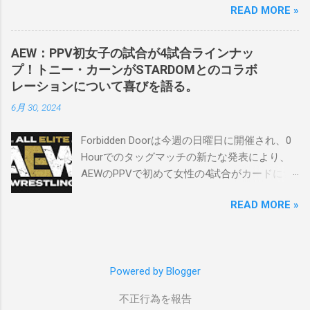
好きなレスラー、一番気になるレスラーはス
READ MORE »
を防衛することになりました。この試合は木
ケバンのレスラーばかりです。私は彼らを私
曜日のROHで発表されました。アテナは5月か
の子供のように考えている」。 スケバンの最
ら活動を休止しており、リング上での欠場は
新のショーは5月末に行われました。日本の女
AEW：PPV初女子の試合が4試合ラインナッ
ストーリー上の負傷が原因とされています。
子プロレスリーグがロサンゼルスでデビュー
プ！トニー・カーンがSTARDOMとのコラボ
女子世界チャンピオンは5月の最後の試合で怪
し、5試合のカードが YouTube で公開されてい
レーションについて喜びを語る。
我の恐怖に苦しみましたが、それはストーリ
ます。メインイベントでは、スケバン世界チ
6月 30, 2024
ーの中で誇張されています。 アテナの「手
ャンピオンのコマンダーナカジマ選手が、中
先」ビリー・スタークスもDeath Before
野が見守る中、クラッシュ・ユウ選手を相手
Forbidden Doorは今週の日曜日に開催され、0
Dishonorでタイトルを防衛します。PPVでレッ
にタイトル防衛に成功しました。 「スケバン
Hourでのタッグマッチの新たな発表により、
ド・ベルベッドを相手にROH Women's TV 王
レスラーには無限の可能性を感じます。若く
AEWのPPVで初めて女性の4試合がカードに含
座の防衛戦を行います。 木曜日の放送では、
て才能のある力士がたくさんいます。今後も
まれることになりました。ショーの数日前に
リー・モリアーティーがROH Pure
スケバンがどこまで行くのか、コミッショナ
READ MORE »
行われたメディアとの電話会議で、AEWのト
Championship Proving Groundの試合でウィー
ーとして見守っていきたいと思います。」
ニー・カーンCEOは、今年のイベントに
ラー・ユータとタイムリミットで引き分けた
Sports illustrated
STARDOMから女性タレントを起用する意気込
ので、チャンピオンシップへのチャンスを手
みを語りました。 「STARDOMコラボレーショ
に入れましたが、まだPPVでは公式に発表され
Powered by Blogger
ンについて話すと、私はとても興奮していま
ていません。 Wrestling Observer
す... スタッドランダーと桃のチーム対ウィロ
不正行為を報告
ー・ナイチンゲールと中野たむのチーム。す