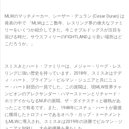
MLWのマッチメーカー、シーザー・デュラン (Cesar Duran) は
発表の中で 「MLWはここ数年、レスリング界の偉大なファミ
リーをいくつか紹介してきた。今こそブルドッグスが注目を
浴びる時だ。サウスフィリーのFIGHTLANDより良い場所はど
こだろうか。」
スミスJr.とハート・ファミリーは、メジャー・リーグ・レス
リングに強い歴史を持っています。2018年、スミスJr.はテデ
ィ・ハート、ブライアン・ピルマン・ジュニアと共にニュ
ー・ハート財団の一員でした。この派閥は、現MLW世界チャ
ンピオンのアレクサンダー・ハマーストーンとリチャード・
ホリデイからなるMJFの派閥、ザ・ダイナスティと確執があ
ったことで有名です。また、1948年にスチュ・ハートが最後
に獲得したトロフィーであるオペラ・カップ・トーナメント
もMLWに導入され、スミスJr.は2019年の決勝でピルマン・ジ
ュニアと対戦し、大会初優勝を果たした。