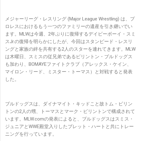
メジャーリーグ・レスリング (Major League Wrestling) は、プ
ロレスにおけるもう一つのファミリーの遺産を引き継いでい
ます。MLWは今週、2年ぶりに復帰するデイビーボーイ・スミ
スJr.の復帰を明らかにしたが、今回はスタンピード・レスリ
ングと家族の絆を共有する2人のスターを連れてきます。MLW
は木曜日、スミスの従兄弟であるビリントン・ブルドッグス
も加わり、BOMAYEファイトクラブ（アレックス・ケイン、
マイロン・リード、ミスター・トーマス）と対戦すると発表
した。
ブルドッグスは、ダイナマイト・キッドこと故トム・ビリン
トンの2人の甥、トーマスとマーク・ビリントンで構成されて
います。MLW.comの発表によると、ブルドッグスはスミス・
ジュニアとWWE殿堂入りしたブレット・ハートと共にトレー
ニングを行っています。