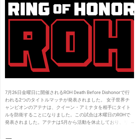
7月26日金曜日に開催されるROH Death Before Dishonorで行
われる2つのタイトルマッチが発表されました。 女子世界チ
ャンピオンのアテナは、クイーン・アミナタを相手にタイト
ルを防衛することになりました。この試合は木曜日のROHで
発表されました。アテナは5月から活動を休止しており、リン
グ上での欠場はストーリー上の負傷が原因とされています。
女子世界チャンピオンは5月の最後の試合で怪我の恐怖に苦し