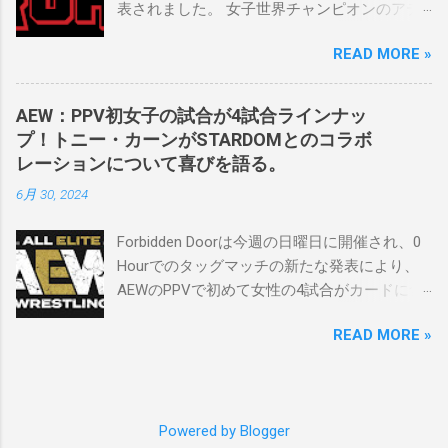
表されました。 女子世界チャンピオンのアテ
をとても誇りに思い、応援しています。私の
ナは、クイーン・アミナタを相手にタイトル
好きなレスラー、一番気になるレスラーはス
READ MORE »
を防衛することになりました。この試合は木
ケバンのレスラーばかりです。私は彼らを私
曜日のROHで発表されました。アテナは5月か
の子供のように考えている」。 スケバンの最
ら活動を休止しており、リング上での欠場は
新のショーは5月末に行われました。日本の女
AEW：PPV初女子の試合が4試合ラインナッ
ストーリー上の負傷が原因とされています。
子プロレスリーグがロサンゼルスでデビュー
プ！トニー・カーンがSTARDOMとのコラボ
女子世界チャンピオンは5月の最後の試合で怪
し、5試合のカードが YouTube で公開されてい
レーションについて喜びを語る。
我の恐怖に苦しみましたが、それはストーリ
ます。メインイベントでは、スケバン世界チ
6月 30, 2024
ーの中で誇張されています。 アテナの「手
ャンピオンのコマンダーナカジマ選手が、中
先」ビリー・スタークスもDeath Before
野が見守る中、クラッシュ・ユウ選手を相手
Forbidden Doorは今週の日曜日に開催され、0
Dishonorでタイトルを防衛します。PPVでレッ
にタイトル防衛に成功しました。 「スケバン
Hourでのタッグマッチの新たな発表により、
ド・ベルベッドを相手にROH Women's TV 王
レスラーには無限の可能性を感じます。若く
AEWのPPVで初めて女性の4試合がカードに含
座の防衛戦を行います。 木曜日の放送では、
て才能のある力士がたくさんいます。今後も
まれることになりました。ショーの数日前に
リー・モリアーティーがROH Pure
スケバンがどこまで行くのか、コミッショナ
READ MORE »
行われたメディアとの電話会議で、AEWのト
Championship Proving Groundの試合でウィー
ーとして見守っていきたいと思います。」
ニー・カーンCEOは、今年のイベントに
ラー・ユータとタイムリミットで引き分けた
Sports illustrated
STARDOMから女性タレントを起用する意気込
ので、チャンピオンシップへのチャンスを手
みを語りました。 「STARDOMコラボレーショ
に入れましたが、まだPPVでは公式に発表され
Powered by Blogger
ンについて話すと、私はとても興奮していま
ていません。 Wrestling Observer