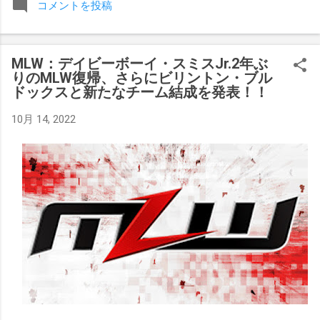
コメントを投稿
みましたが、それはストーリーの中で誇張されています。 ア
テナの「手先」ビリー・スタークスもDeath Before Dishonor
でタイトルを防衛します。PPVでレッド・ベルベッドを相手
MLW：デイビーボーイ・スミスJr.2年ぶ
にROH Women's TV 王座の防衛戦を行います。 木曜日の放送
りのMLW復帰、さらにビリントン・ブル
では、リー・モリアーティーがROH Pure Championship
ドックスと新たなチーム結成を発表！！
Proving Groundの試合でウィーラー・ユータとタイムリミット
で引き分けたので、チャンピオンシップへのチャンスを手に
10月 14, 2022
入れましたが、まだPPVでは公式に発表されていません。
Wrestling Observer