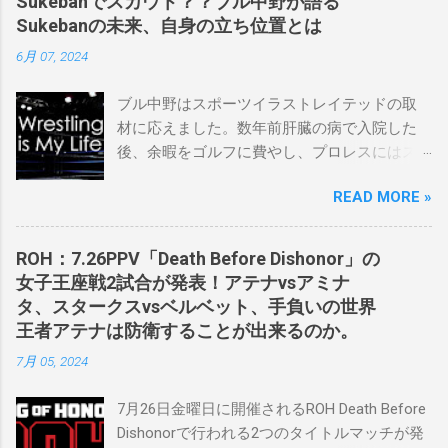
Sukebanでスカウト？？ブル中野が語る
Sukebanの未来、自身の立ち位置とは
6月 07, 2024
ブル中野はスポーツイラストレイテッドの取
材に応えました。数年前肝臓の病で入院した
後、余暇をゴルフに費やし、プロレスにはス
ケバンコミッショナーとして華々しく復帰し
READ MORE »
ました。なお、新しいプロモーションは無限
の可能性に満ちており、先日WWEのニック・
カーン社長にスカウトされました。 「私は
ROH：7.26PPV「Death Before Dishonor」の
2023年にスケバンのコミッショナーに任命さ
女子王座戦2試合が発表！アテナvsアミナ
れました。スケバンの醍醐味は、日本独自の
タ、スタークスvsベルベット、手負いの世界
文化の過去、現在、未来をリング上で見るこ
王者アテナは防衛することが出来るのか。
とができることです。何十年も前のスケバン
7月 05, 2024
生活を認め、ベテランのレスラーと若手レス
ラーが一緒になって最高のショーをするのが
7月26日金曜日に開催されるROH Death Before
好きです。」 彼女は今、スケバンで重要な役
Dishonorで行われる2つのタイトルマッチが発
割を果たしています。 「今活躍している選手