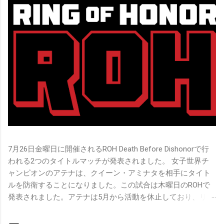
7月26日金曜日に開催されるROH Death Before Dishonorで行
われる2つのタイトルマッチが発表されました。 女子世界チ
ャンピオンのアテナは、クイーン・アミナタを相手にタイト
ルを防衛することになりました。この試合は木曜日のROHで
発表されました。アテナは5月から活動を休止しており、リン
グ上での欠場はストーリー上の負傷が原因とされています。
女子世界チャンピオンは5月の最後の試合で怪我の恐怖に苦し