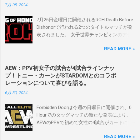
7月 05, 2024
生活を認め、ベテランのレスラーと若手レス
ラーが一緒になって最高のショーをするのが
7月26日金曜日に開催されるROH Death Before
好きです。」 彼女は今、スケバンで重要な役
Dishonorで行われる2つのタイトルマッチが発
割を果たしています。 「今活躍している選手
表されました。 女子世界チャンピオンのアテ
をとても誇りに思い、応援しています。私の
ナは、クイーン・アミナタを相手にタイトル
好きなレスラー、一番気になるレスラーはス
READ MORE »
を防衛することになりました。この試合は木
ケバンのレスラーばかりです。私は彼らを私
曜日のROHで発表されました。アテナは5月か
の子供のように考えている」。 スケバンの最
ら活動を休止しており、リング上での欠場は
新のショーは5月末に行われました。日本の女
AEW：PPV初女子の試合が4試合ラインナッ
ストーリー上の負傷が原因とされています。
子プロレスリーグがロサンゼルスでデビュー
プ！トニー・カーンがSTARDOMとのコラボ
女子世界チャンピオンは5月の最後の試合で怪
し、5試合のカードが YouTube で公開されてい
レーションについて喜びを語る。
我の恐怖に苦しみましたが、それはストーリ
ます。メインイベントでは、スケバン世界チ
6月 30, 2024
ーの中で誇張されています。 アテナの「手
ャンピオンのコマンダーナカジマ選手が、中
先」ビリー・スタークスもDeath Before
野が見守る中、クラッシュ・ユウ選手を相手
Forbidden Doorは今週の日曜日に開催され、0
Dishonorでタイトルを防衛します。PPVでレッ
にタイトル防衛に成功しました。 「スケバン
Hourでのタッグマッチの新たな発表により、
ド・ベルベッドを相手にROH Women's TV 王
レスラーには無限の可能性を感じます。若く
AEWのPPVで初めて女性の4試合がカードに含
座の防衛戦を行います。 木曜日の放送では、
て才能のある力士がたくさんいます。今後も
まれることになりました。ショーの数日前に
リー・モリアーティーがROH Pure
スケバンがどこまで行くのか、コミッショナ
READ MORE »
行われたメディアとの電話会議で、AEWのト
Championship Proving Groundの試合でウィー