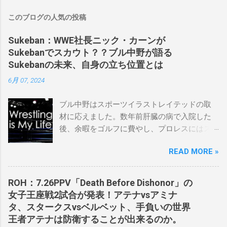
このブログの人気の投稿
Sukeban：WWE社長ニック・カーンが
Sukebanでスカウト？？ブル中野が語る
Sukebanの未来、自身の立ち位置とは
6月 07, 2024
ブル中野はスポーツイラストレイテッドの取
材に応えました。数年前肝臓の病で入院した
後、余暇をゴルフに費やし、プロレスにはス
ケバンコミッショナーとして華々しく復帰し
READ MORE »
ました。なお、新しいプロモーションは無限
の可能性に満ちており、先日WWEのニック・
カーン社長にスカウトされました。 「私は
ROH：7.26PPV「Death Before Dishonor」の
2023年にスケバンのコミッショナーに任命さ
女子王座戦2試合が発表！アテナvsアミナ
れました。スケバンの醍醐味は、日本独自の
タ、スタークスvsベルベット、手負いの世界
文化の過去、現在、未来をリング上で見るこ
王者アテナは防衛することが出来るのか。
とができることです。何十年も前のスケバン