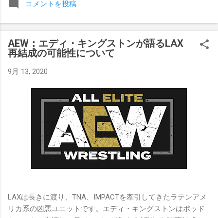
コメントを投稿
みましたが、それはストーリーの中で誇張されています。 ア
テナの「手先」ビリー・スタークスもDeath Before Dishonor
でタイトルを防衛します。PPVでレッド・ベルベッドを相手
AEW：エディ・キングストンが語るLAX
にROH Women's TV 王座の防衛戦を行います。 木曜日の放送
再結成の可能性について
では、リー・モリアーティーがROH Pure Championship
Proving Groundの試合でウィーラー・ユータとタイムリミット
9月 13, 2020
で引き分けたので、チャンピオンシップへのチャンスを手に
入れましたが、まだPPVでは公式に発表されていません。
Wrestling Observer
LAXは長きに渡り、TNA、IMPACTを牽引してきたラテンアメ
リカ系の凶悪ユニットです。エディ・キングストンはポッド