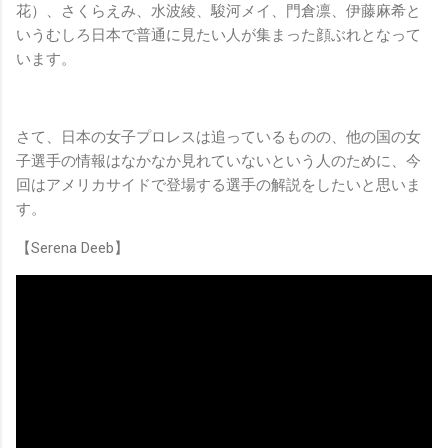
花）、さくらえみ、水波綾、駿河メイ、門倉凛、伊藤麻希と
いうむしろ日本で普通に見たい人が集まった顔ぶれとなって
います。
さて、日本の女子プロレスは追っているものの、他の国の女
子選手の情報はなかなか見れていないという人のために、今
回はアメリカサイドで登場する選手の解説をしたいと思いま
す。
【Serena Deeb】