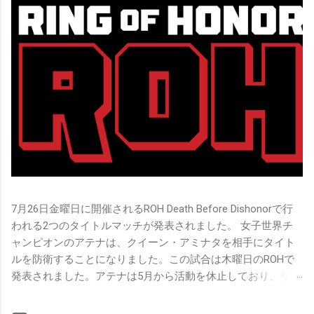
7月26日金曜日に開催されるROH Death Before Dishonorで行
われる2つのタイトルマッチが発表されました。 女子世界チ
ャンピオンのアテナは、クイーン・アミナタを相手にタイト
ルを防衛することになりました。この試合は木曜日のROHで
発表されました。アテナは5月から活動を休止しており、リン
グ上での欠場はストーリー上の負傷が原因とされています。
女子世界チャンピオンは5月の最後の試合で怪我の恐怖に苦し