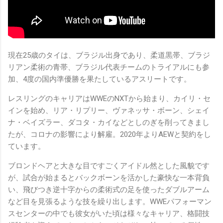
現在25歳のタイは、ブラジル出身であり、柔道黒帯、ブラジ
リアン柔術の青帯、ブラジル代表チームのトライアルにも参
加、4度の国内準優勝を果たしているアスリートです。
レスリングのキャリアはWWEのNXTから始まり、カイリ・セ
インを始め、リア・リプリー、ヴァネッサ・ボーン、シェイ
ナ・ベイズラー、ダコタ・カイなどとしのぎを削ってきまし
たが、コロナの影響により解雇。2020年よりAEWと契約をし
ています。
ブロンドヘアと大きな目ですごくアイドル然とした風貌です
が、試合が始まるとバックボーンを活かした豪快な一本背負
い、飛びつき逆十字からの柔術式の足を使ったダブルアーム
など目を見張るような技を繰り出します。WWEパフォーマン
スセンターの中でも彼女がいた頃は様々なキャリア、格闘技