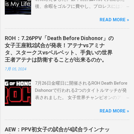
後、余暇をゴルフに費やし、プロレスにはス
ケバンコミッショナーとして華々しく復帰し
READ MORE »
ました。なお、新しいプロモーションは無限
の可能性に満ちており、先日WWEのニック・
カーン社長にスカウトされました。 「私は
ROH：7.26PPV「Death Before Dishonor」の
2023年にスケバンのコミッショナーに任命さ
女子王座戦2試合が発表！アテナvsアミナ
れました。スケバンの醍醐味は、日本独自の
タ、スタークスvsベルベット、手負いの世界
文化の過去、現在、未来をリング上で見るこ
王者アテナは防衛することが出来るのか。
とができることです。何十年も前のスケバン
7月 05, 2024
生活を認め、ベテランのレスラーと若手レス
ラーが一緒になって最高のショーをするのが
7月26日金曜日に開催されるROH Death Before
好きです。」 彼女は今、スケバンで重要な役
Dishonorで行われる2つのタイトルマッチが発
割を果たしています。 「今活躍している選手
表されました。 女子世界チャンピオンのアテ
をとても誇りに思い、応援しています。私の
ナは、クイーン・アミナタを相手にタイトル
好きなレスラー、一番気になるレスラーはス
READ MORE »
を防衛することになりました。この試合は木
ケバンのレスラーばかりです。私は彼らを私
曜日のROHで発表されました。アテナは5月か
の子供のように考えている」。 スケバンの最
ら活動を休止しており、リング上での欠場は
新のショーは5月末に行われました。日本の女
AEW：PPV初女子の試合が4試合ラインナッ
ストーリー上の負傷が原因とされています。