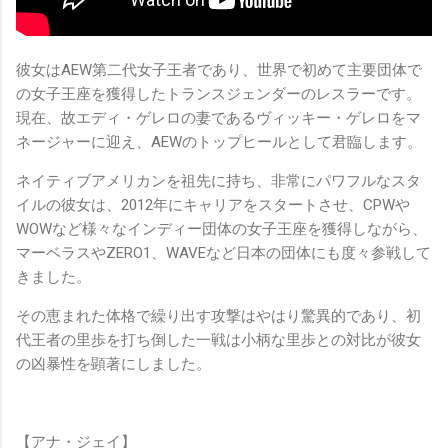
彼女はAEW第二代女子王者であり、世界で初めて主要団体で
の女子王座を獲得したトランスジェンダーのレスラーです。
現在、故エディ・ゲレロの妻であるヴィッキー・ゲレロをマ
ネージャーに迎え、AEWのトップヒールとして君臨します。
ネイティブアメリカンを祖先に持ち、非常にパワフルなスタ
イルの彼女は、2012年にキャリアをスタートさせ、CPWや
WOWなど様々なインディー団体の女子王座を獲得しながら、
マーベラスやZERO1、WAVEなど日本の団体にも度々参戦して
きました。
その恵まれた体格で繰り出す攻撃はやはり驚異的であり、初
代王者の里歩を打ち倒した一戦は小柄な里歩との対比が彼女
の凶暴性を顕著にしました。
【アナ・ジェイ】