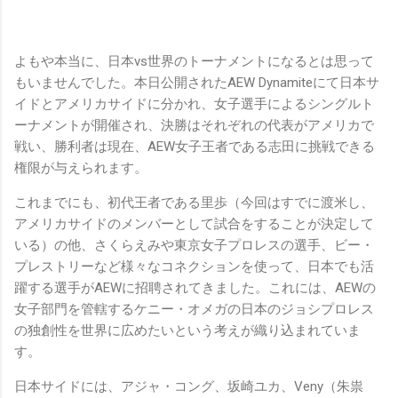
よもや本当に、日本vs世界のトーナメントになるとは思って
もいませんでした。本日公開されたAEW Dynamiteにて日本サ
イドとアメリカサイドに分かれ、女子選手によるシングルト
ーナメントが開催され、決勝はそれぞれの代表がアメリカで
戦い、勝利者は現在、AEW女子王者である志田に挑戦できる
権限が与えられます。
これまでにも、初代王者である里歩（今回はすでに渡米し、
アメリカサイドのメンバーとして試合をすることが決定して
いる）の他、さくらえみや東京女子プロレスの選手、ビー・
プレストリーなど様々なコネクションを使って、日本でも活
躍する選手がAEWに招聘されてきました。これには、AEWの
女子部門を管轄するケニー・オメガの日本のジョシプロレス
の独創性を世界に広めたいという考えが織り込まれていま
す。
日本サイドには、アジャ・コング、坂崎ユカ、Veny（朱祟