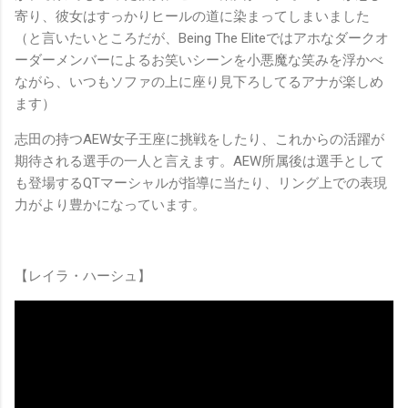
寄り、彼女はすっかりヒールの道に染まってしまいました
（と言いたいところだが、Being The Eliteではアホなダークオ
ーダーメンバーによるお笑いシーンを小悪魔な笑みを浮かべ
ながら、いつもソファの上に座り見下ろしてるアナが楽しめ
ます）
志田の持つAEW女子王座に挑戦をしたり、これからの活躍が
期待される選手の一人と言えます。AEW所属後は選手として
も登場するQTマーシャルが指導に当たり、リング上での表現
力がより豊かになっています。
【レイラ・ハーシュ】