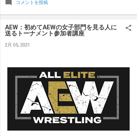
コメントを投稿
みましたが、それはストーリーの中で誇張されています。 ア
テナの「手先」ビリー・スタークスもDeath Before Dishonor
でタイトルを防衛します。PPVでレッド・ベルベッドを相手
AEW：初めてAEWの女子部門を見る人に
にROH Women's TV 王座の防衛戦を行います。 木曜日の放送
送るトーナメント参加者講座
では、リー・モリアーティーがROH Pure Championship
Proving Groundの試合でウィーラー・ユータとタイムリミット
2月 05, 2021
で引き分けたので、チャンピオンシップへのチャンスを手に
入れましたが、まだPPVでは公式に発表されていません。
Wrestling Observer