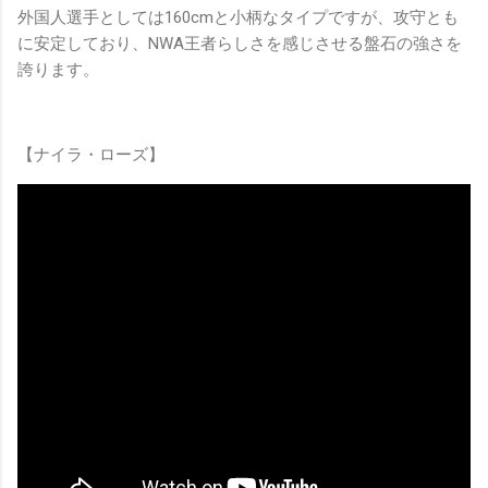
外国人選手としては160cmと小柄なタイプですが、攻守とも
に安定しており、NWA王者らしさを感じさせる盤石の強さを
誇ります。
【ナイラ・ローズ】