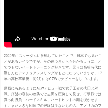
2020年にスターダムに参戦していたことで、日本でも見たこ
とがあるレイラですが、その体つきからも分かるように、と
てつもないハードトレーニング好きです。元々は高校時代に
勤しんだアマチュアレスリングがもとになっていますが、17
年の高校卒業後、同9月にはCZWでデビューをしています。
動画にもあるようにAEWデビュー戦で女子王者の志田と対
戦。序盤の寝技の攻防では志田を圧倒して見せ、打撃戦では
真っ向勝負、ハードスキル、ハードヒットの顔を覗かせま
す。まだ大きな団体での経験は少ないものの、アメリカのフ