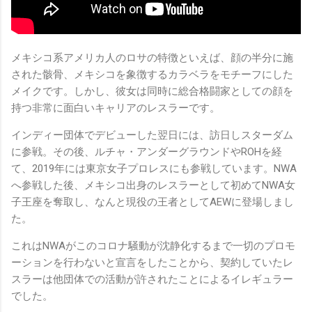
メキシコ系アメリカ人のロサの特徴といえば、顔の半分に施
された骸骨、メキシコを象徴するカラベラをモチーフにした
メイクです。しかし、彼女は同時に総合格闘家としての顔を
持つ非常に面白いキャリアのレスラーです。
インディー団体でデビューした翌日には、訪日しスターダム
に参戦。その後、ルチャ・アンダーグラウンドやROHを経
て、2019年には東京女子プロレスにも参戦しています。NWA
へ参戦した後、メキシコ出身のレスラーとして初めてNWA女
子王座を奪取し、なんと現役の王者としてAEWに登場しまし
た。
これはNWAがこのコロナ騒動が沈静化するまで一切のプロモ
ーションを行わないと宣言をしたことから、契約していたレ
スラーは他団体での活動が許されたことによるイレギュラー
でした。