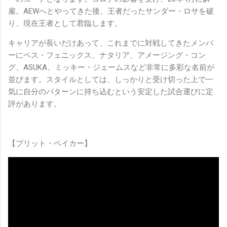
雇。AEWへとやってきた後、王者だったサンダー・ロサを破
り、現在王者として君臨します。
キャリアが長いだけあって、これまでに対戦してきたメンバ
ーにベス・フェニックス、ナタリア、アメージング・コン
グ、ASUKA、ミッキー・ジェームスなど非常に多彩な名前が
並びます。スタイルとしては、しっかりと受け切った上で一
気に自分のパターンに持ち込むという安定した試合運びに定
評があります。
【ブリット・ベイカー】