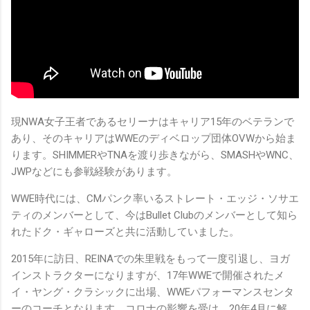
現NWA女子王者であるセリーナはキャリア15年のベテランで
あり、そのキャリアはWWEのディベロップ団体OVWから始ま
ります。SHIMMERやTNAを渡り歩きながら、SMASHやWNC、
JWPなどにも参戦経験があります。
WWE時代には、CMパンク率いるストレート・エッジ・ソサエ
ティのメンバーとして、今はBullet Clubのメンバーとして知ら
れたドク・ギャローズと共に活動していました。
2015年に訪日、REINAでの朱里戦をもって一度引退し、ヨガ
インストラクターになりますが、17年WWEで開催されたメ
イ・ヤング・クラシックに出場、WWEパフォーマンスセンタ
ーのコーチとなります。コロナの影響を受け、20年4月に解