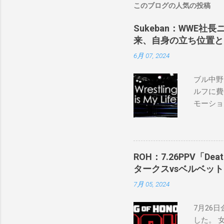
このブログの人気の投稿
Sukeban：WWE社
来、自身の立ち位置と
6月 07, 2024
ブル中野
ルフに費
モーショ
「私は2
の過去、
ランのレ
バンで重
ROH：7.26PPV「D
私の好き
タークスvsベルベッ
ように考
7月 05, 2024
ロサンゼ
ケバン世
7月26日
にタイト
した。 
る力士が