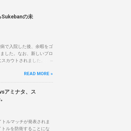
ukebanの未
の病で入院した後、余暇をゴ
しました。なお、新しいプロ
にスカウトされました。
醍醐味は、日本独自の文化
READ MORE »
のスケバン生活を認め、ベテ
です。」 彼女は今、スケ
に思い、応援しています。
テナvsアミナタ、ス
です。私は彼らを私の子供の
か。
日本の女子プロレスリーグが
ます。メインイベントでは、ス
クラッシュ・ユウ選手を相手
2つのタイトルマッチが発表されま
感じます。若くて才能のあ
イトルを防衛することにな
ョナーとして見守っていきた