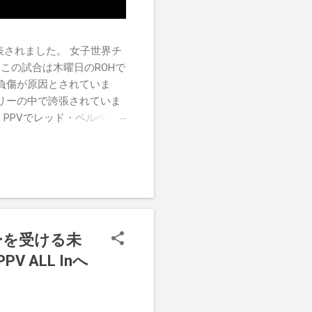
チが発表されました。 女子世界チ
この試合は木曜日のROHで
負傷が原因とされていま
リーの中で誇張されていま
す。PPVでレッド・ベルベッ
ーがROH Pure
けたので、チャンピオンシップへ
r
ーを受ける未
ALL Inへ