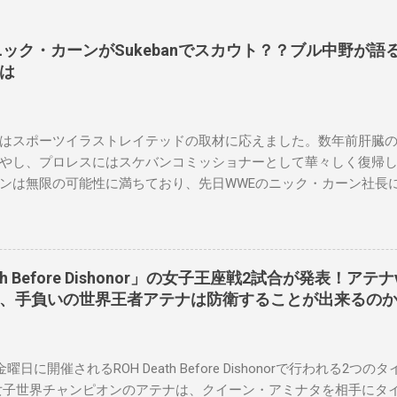
長ニック・カーンがSukebanでスカウト？？ブル中野が語るS
は
はスポーツイラストレイテッドの取材に応えました。数年前肝臓
やし、プロレスにはスケバンコミッショナーとして華々しく復帰
ンは無限の可能性に満ちており、先日WWEのニック・カーン社長
023年にスケバンのコミッショナーに任命されました。スケバンの
現在、未来をリング上で見ることができることです。何十年も前
スラーと若手レスラーが一緒になって最高のショーをするのが好き
要な役割を果たしています。 「今活躍している選手をとても誇り
eath Before Dishonor」の女子王座戦2試合が発表！ア
なレスラー、一番気になるレスラーはスケバンのレスラーばかり
ト、手負いの世界王者アテナは防衛することが出来るの
えている」。 スケバンの最新のショーは5月末に行われました。
ルスでデビューし、5試合のカードが YouTube で公開されてい
界チャンピオンのコマンダーナカジマ選手が、中野が見守る中、
金曜日に開催されるROH Death Before Dishonorで行われる
ル防衛に成功しました。 「スケバンレスラーには無限の可能性を
女子世界チャンピオンのアテナは、クイーン・アミナタを相手にタ
たくさんいます。今後もスケバンがどこまで行くのか、コミッシ