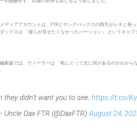
一切接触せず、武器の所持も禁じるよう命じました。
ルメディアアカウントは、FTRとヤングバックスの両方がレネと座
ダックスは 「彼らが見せたくなかったバージョン」 というキャプ
編集版では、ウィーラーは 「私にとって次に何があるのかわからな
。
n they didn’t want you to see.
https://t.co/
— Uncle Dax FTR (@DaxFTR)
August 24, 202