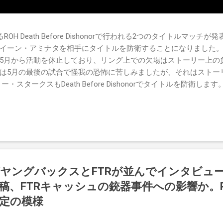
OH Death Before Dishonorで行われる2つのタイトルマッ
イーン・アミナタを相手にタイトルを防衛することになりました。
5月から活動を休止しており、リング上での欠場はストーリー上の
は5月の最後の試合で怪我の恐怖に苦しみましたが、それはストー
・スタークスもDeath Before Dishonorでタイトルを防衛しま
's TV 王座の防衛戦を行います。 木曜日の放送では、リー・モリアーティ
oving Groundの試合でウィーラー・ユータとタイムリミットで引き分
まだPPVでは公式に発表されていません。 Wrestling Observe
式がヤングバックスとFTRが並んでインタビュ
、FTRキャッシュの銃器事件への影響か。PPV 
定の模様