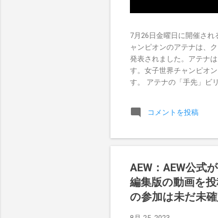
7月26日金曜日に開催されるR
ャンピオンのアテナは、ク
発表されました。アテナは
す。女子世界チャンピオン
す。 アテナの「手先」ビリー
ドを相手にROH Women
Championship Pr
コメントを投稿
のチャンスを手に入れましたが、
AEW：AEW公
編集版の動画を投稿
の参加は未だ未確