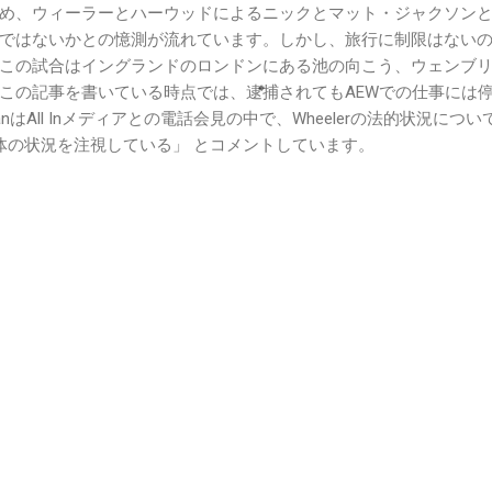
め、ウィーラーとハーウッドによるニックとマット・ジャクソンと
ではないかとの憶測が流れています。しかし、旅行に制限はない
この試合はイングランドのロンドンにある池の向こう、ウェンブ
この記事を書いている時点では、逮捕されてもAEWでの仕事には
hanはAll Inメディアとの電話会見の中で、Wheelerの法的状況に
全体の状況を注視している」 とコメントしています。